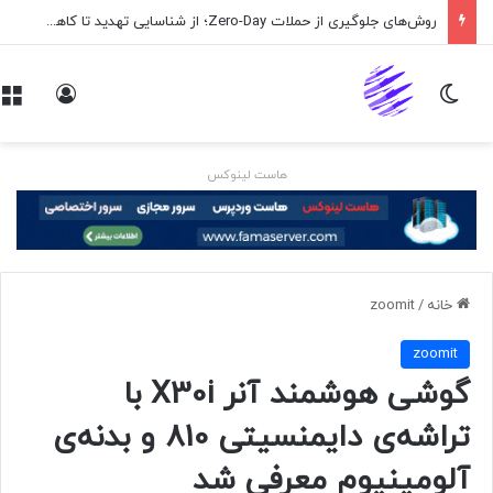
روش‌های جلوگیری از حملات Zero-Day؛ از شناسایی تهدید تا کاهش ریسک
تغییر پوسته
ورود
هاست لینوکس
خانه
/
zoomit
zoomit
گوشی هوشمند آنر X30i با
تراشه‌ی دایمنسیتی 810 و بدنه‌ی
آلومینیوم معرفی شد