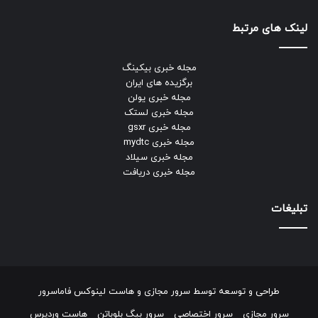
لینک های مرتبط
مجله خبری بیکینگ
برگزیده های ایران
مجله خبری یولن
مجله خبری لستک
مجله خبری gsxr
مجله خبری mydtc
مجله خبری سیلاد
مجله خبری دریافت
تبلیغات
طراحی و توسعه توسط
سرور مجازی
و
هاست لینوکس
فاماسرور
سرور مجازی
سرور اختصاصی
سرور بیگ بلوباتن
هاست وردپرس