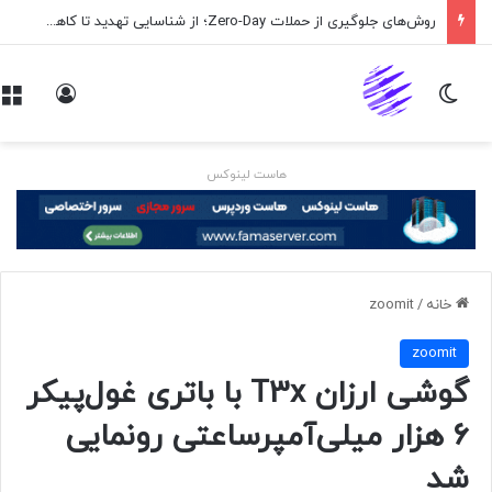
روش‌های جلوگیری از حملات Zero-Day؛ از شناسایی تهدید تا کاهش ریسک
تغییر پوسته
ورود
هاست لینوکس
خانه
/
zoomit
zoomit
گوشی ارزان T3x با باتری غول‌پیکر
۶ هزار میلی‌آمپرساعتی رونمایی
شد