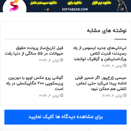
حدود ۸۰ درصد ظرفیت خود را حفظ می‌کند. ویوو T3x موفق به
کسب گواهی IP64 شده است.
مقاله‌های مرتبط
نوشته های مشابه
قیمت گوشی جدید ویوو T3x نسبت‌به کانفیگ‌های مختلف آن از
۱۶۱ تا ۱۹۷ دلار متغیر است. این محصول از تاریخ ۲۴ آوریل ۲۰۲۴
(۵ اردیبهشت ۱۴۰۳) دردسترس خواهد بود.
لپ‌تاپ‌های جدید ایسوس از راه
فیل تاریخ‌ساز پرونده حقوق
رسیدند؛ قدرت کلاس
حیوانات در ۵۵ سالگی از دنیا رفت
حتما بخوانید :
شرکت فاکسکان دیگر مدیرعامل ثابت ندارد
ورک‌استیشن و گرافیک توانمند
ژوئن 2, 2026
ژوئن 2, 2026
منبع : زومیت
عیسی زارع‌پور: اگر مسیر قبلی
گوشی پرو مکس اوپو با دوربین
ادامه پیدا می‌کرد حتی تماس
پریسکوپی ۲۰۰ مگاپیکسلی در راه
فناوری
مطالب موبایل
تلفنی هم ممکن نبود
است
ژوئن 2, 2026
ژوئن 2, 2026
برای مشاهده دیدگاه ها کلیک نمایید