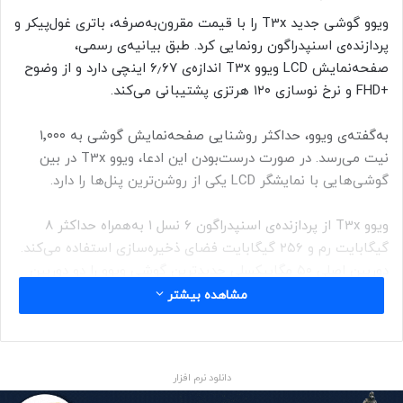
ویوو گوشی جدید T3x را با قیمت مقرون‌به‌صرفه، باتری غول‌پیکر و
پردازنده‌ی اسنپدراگون رونمایی کرد. طبق بیانیه‌ی رسمی،
صفحه‌نمایش LCD ویوو T3x اندازه‌ی ۶٫۶۷ اینچی دارد و از وضوح
+FHD و نرخ نوسازی ۱۲۰ هرتزی پشتیبانی می‌کند.
به‌گفته‌ی ویوو، حداکثر روشنایی صفحه‌نمایش گوشی به ۱٬۰۰۰
نیت می‌رسد. در صورت درست‌بودن این ادعا، ویوو T3x در بین
گوشی‌هایی با نمایشگر LCD یکی از روشن‌‌ترین پنل‌ها را دارد.
ویوو T3x از پردازنده‌ی اسنپدراگون ۶ نسل ۱ به‌همراه حداکثر ۸
گیگابایت رم و ۲۵۶ گیگابایت فضای ذخیره‌سازی استفاده می‌کند.
دوربین اصلی ۵۰ مگاپیکسلی جدیدترین گوشی ویوو را دو دوربین
عمق‌سنج ۲ مگاپیکسلی و سلفی ۸ مگاپیکسلی همراهی می‌کنند.
مشاهده بیشتر
ویوو T3x از رابط کاربری Funtouch OS 14 و سیستم‌عامل اندروید
۱۴ بهره می‌برد. باتری ۶٬۰۰۰ میلی‌آمپرساعتی گوشی مذکور با
دانلود نرم افزار
حداکثر توان ۴۴ وات شارژ می‌شود و بعد از چهار سال استفاده