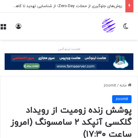
روش‌های جلوگیری از حملات Zero-Day؛ از شناسایی تهدید تا کاهش ریسک
تغییر پوسته
ورود
هاست لینوکس
خانه
/
zoomit
zoomit
پوشش زنده زومیت از رویداد
گلکسی آنپکد ۲ سامسونگ (امروز
ساعت ۱۷:۳۰)