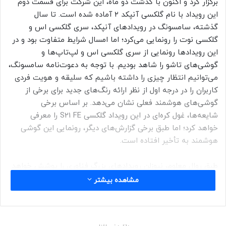
برگزار کرد و اکنون با گذشت دو ماه، این شرکت برای قسمت دوم
این رویداد با نام گلکسی آنپکد ۲ آماده شده است. تا سال
گذشته، سامسونگ در رویداد‌های آنپکد، سری گلکسی اس و
گلکسی نوت را رونمایی می‌کرد؛ اما امسال شرایط متفاوت بود و در
این رویداد‌ها رونمایی از سری گلکسی اس و لپ‌تاپ‌ها و
گوشی‌های تاشو را شاهد بودیم. با‌ توجه‌‌ به دعوت‌نامه‌‌ سامسونگ،
می‌توانیم انتظار چیزی را داشته باشیم که سلیقه‌ و هویت فردی
کاربران را در درجه اول از نظر ارائه رنگ‌های جدید برای برخی از
گوشی‌های هوشمند فعلی نشان می‌دهد. بر اساس برخی
شایعه‌ها، غول کره‌ای در این رویداد گلکسی S21 FE را معرفی
خواهد کرد؛ اما طبق برخی گزارش‌های دیگر، رونمایی این گوشی
هوشمند به‌ تأخیر افتاده است.
طبق روال معلوم، نیوزلن رویدادهای بزرگ فناوری را پوشش خواهد
داد؛ بنابراین کاربران می‌توانند سه‌شنبه، ۲۸ مهرماه، نیم‌ ساعت
مشاهده بیشتر
پیش از آغاز رویداد در وب‌سایت حضور داشته باشند و پخش
زنده نیوزلن را دنبال کنند: