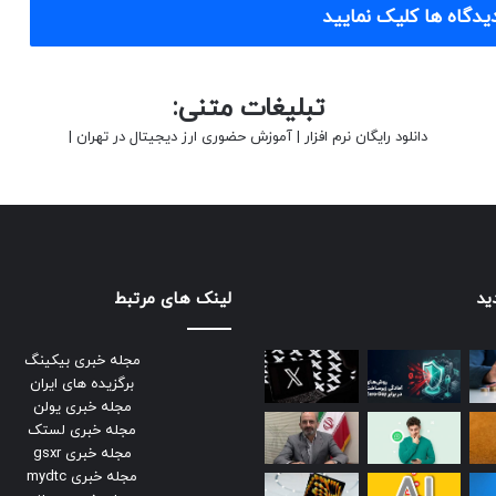
یدگاه ها کلیک نمایید
تبلیغات متنی:
دانلود رایگان نرم افزار
|
آموزش حضوری ارز دیجیتال در تهران
|
ید
لینک های مرتبط
مجله خبری بیکینگ
برگزیده های ایران
مجله خبری یولن
مجله خبری لستک
مجله خبری gsxr
مجله خبری mydtc