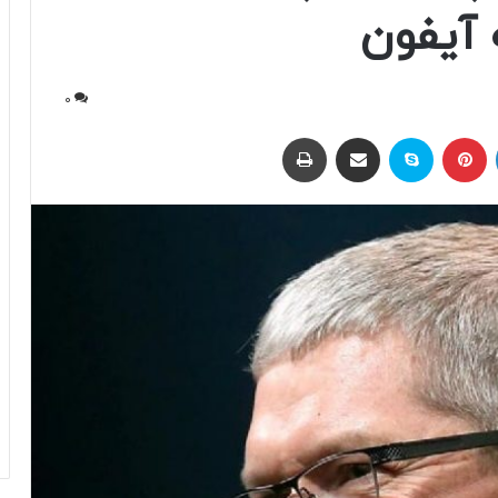
 آیفون
0
لینکداین
پینتریست
اسکایپ
اشتراک با ایمیل
چاپ