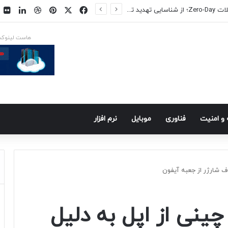
فیسبوک
ایکس
پینتریست
دریبببل
لینکد
ت
روش‌های جلوگیری از حملات Zero-Day؛ از شناسایی تهدید تا کاهش ریسک
هاست لینوک
و امنيت
فناوری
موبايل
نرم افزار
ف شارژر از جعبه آیفون
نی از اپل به دلیل