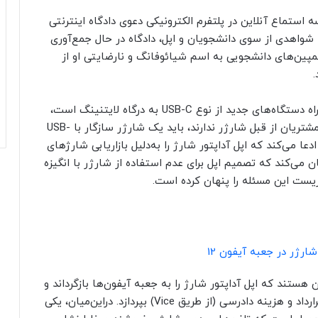
استماع آنلاین در پلتفرم الکترونیکی دعوی دادگاه اینترنتی
شواهدی از سوی دانشجویان و اپل، دادگاه در حال جمع‌آوری
پین‌های دانشجویی به اسم شیائوفانگ و نارضایتی او از
شیائوفانگ خاطرنشان می‌کند از آنجایی که کابل همراه دستگاه‌های جدید از نوع USB-C به درگاه لایتنینگ است،
با آداپتورهای قدیمی اپل سازگار نیست؛ بنابراین اگر مشتریان از قبل شارژر ندارند، باید یک شارژر سازگار با USB-
ا می‌کند که اپل آداپتور شارژ را به‌دلیل بازاریابی شارژهای
‌کند که تصمیم اپل برای عدم استفاده از شارژر با انگیزه
ست این مسئله را پنهان کرده است.
شارژر در جعبه آیفون 12
هستند که اپل آداپتور شارژ را به جعبه آیفون‌ها بازگرداند و
همچنین ۱۰۰ یوان (معادل ۱۶ دلار آمریکا) برای نقض قرارداد و هزینه دادرسی (از طریق Vice) بپردازد. دراین‌میان، یکی