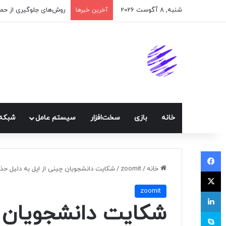
شنبه, 8 آگوست 2026
آخرین خبرها
خانه
بازی
سخت‌افزار
سيستم عامل
شبكه 
فیسبوک
خانه
/
zoomit
/
شکایت دانشجویان چینی از اپل به دلیل حذ
ایکس
zoomit
لینکداین
شکایت دانشجویان چی
اسکایپ