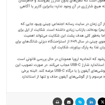
 معمول است که تلفن‌های بدون شارژر بفروشند و خاطرنشان
وح نشان می‌دهد که هیچ شارژری در آن وجود ندارد؛ بنابراین کاربر با آگاهی
از آن زمان در سایت رسانه اجتماعی چینی ویبو، جایی که
ز) بوده‌اند، بازتاب زیادی داشته است. شکایت از اپل برای
ما به‌طور کلی هدف پشت این شکایت می‌تواند اهمیت
داشته باشد. جالب است بدانید که پیش‌تر یک دانشجوی چینی در سال ۲۰۱۹ از استراحت‌گاه دیزنی شانگ‌های برای
‌شود که اتحادیه اروپا همچنان در حال بررسی قانونی است
که تمامی سازندگان تلفن‌های همراه را به استفاده از استاندارد شارژ USB-C مجاب می‌کند. در صورت تصویب این
قانون اپل مجبور خواهد بود که حداقل در بازار اروپا گوشی‌های آیفون را با درگاه USB-C عرضه کند. البته برخی
اه مرسوم را از گوشی‌های آیفون حذف و تنها از استاندارد
ایکس
لینکداین
اسکایپ
اشتراک با ایمیل
چاپ