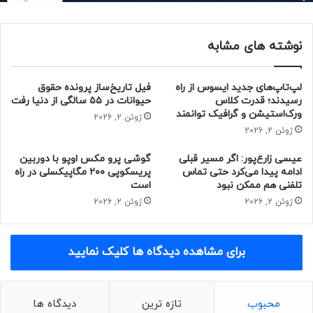
همه‌ی نسخه‌های MIUI اشاره کرده یا منظور او فقط نسخه‌ی چینی
بوده است.
نوشته های مشابه
لپ‌تاپ‌های جدید ایسوس از راه
فیل تاریخ‌ساز پرونده حقوق
مقاله‌ی مرتبط:
رسیدند؛ قدرت کلاس
حیوانات در ۵۵ سالگی از دنیا رفت
ورک‌استیشن و گرافیک توانمند
ژوئن 2, 2026
ژوئن 2, 2026
شیائومی 13 به همراه MIUI 14 احتمالاً ۱۰ آذر معرفی خواهد
شد
عیسی زارع‌پور: اگر مسیر قبلی
گوشی پرو مکس اوپو با دوربین
شیائومی احتمالاً در MIUI 14 بنرهای تبلیغاتی و زائدافزارها را
ادامه پیدا می‌کرد حتی تماس
پریسکوپی ۲۰۰ مگاپیکسلی در راه
تلفنی هم ممکن نبود
است
حذف می‌کند
ژوئن 2, 2026
ژوئن 2, 2026
شیائومی قبلاً نسخه‌های قدیمی MIUI را نیز به‌عنوان رابط‌ کاری
سریع تبلیغ کرده بود. به‌عنوان مثال، این برند سال گذشته وعده
برای مشاهده دیدگاه ها کلیک نمایید
داد که MIUI 12.5 سریع‌تر و روان‌تر از MIUI 12 خواهد بود ؛ بنابراین،
نمی‌توان با اطمینان‌خاطر ادعاهای رسمی شیائومی درباره‌ی MIUI
14 را پذیرفت.
محبوب
تازه ترین
دیدگاه ها