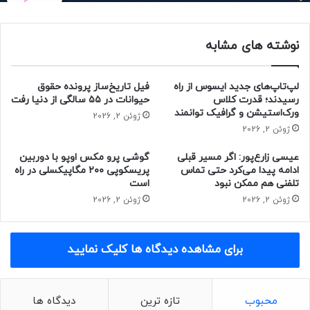
البته CryptoBirb اشاره کرده، خرید بیت کوین در ماه سپتامبر،
تضمینی بر سودآوری نیست و صرفاً طبق داده‌های آماری می‌تواند
نوشته های مشابه
زمان خوبی برای سرمایه‌گذاری باشد و این داده‌ها چیزی درمورد
عملکرد قیمت آینده ارائه نمی‌دهند.
لپ‌تاپ‌های جدید ایسوس از راه
فیل تاریخ‌ساز پرونده حقوق
حتما بخوانید :
پروژه خودرو برقی اپل در وضعیت جالبی به
رسیدند؛ قدرت کلاس
حیوانات در ۵۵ سالگی از دنیا رفت
سر نمی‌برد
ورک‌استیشن و گرافیک توانمند
ژوئن 2, 2026
ژوئن 2, 2026
منبع : زومیت
عیسی زارع‌پور: اگر مسیر قبلی
گوشی پرو مکس اوپو با دوربین
ادامه پیدا می‌کرد حتی تماس
پریسکوپی ۲۰۰ مگاپیکسلی در راه
ارز دیجیتال
تلفنی هم ممکن نبود
است
ژوئن 2, 2026
ژوئن 2, 2026
برای مشاهده دیدگاه ها کلیک نمایید
محبوب
تازه ترین
دیدگاه ها