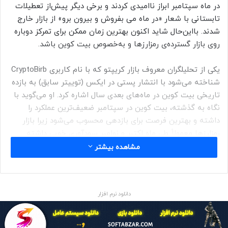
در ماه سپتامبر ابراز ناامیدی کردند و برخی دیگر پیش‌از تعطیلات
تابستانی با شعار «در ماه می بفروش و بیرون برو» از بازار خارج
شدند. بااین‌حال شاید اکنون بهترین زمان ممکن برای تمرکز دوباره
روی بازار گسترده‌ی رمزارزها و به‌خصوص بیت کوین باشد.
یکی از تحلیلگران معروف بازار کریپتو که با نام کاربری CryptoBirb
شناخته می‌شود با انتشار پستی در ایکس (توییتر سابق) به بازده
تاریخی بیت کوین در ماه‌های بعدی سال اشاره کرد. او می‌گوید با
نگاه به گذشته، بیت کوین در سپتامبر ضعیف‌ترین عملکرد را
داشته و بهترین فرصت برای بازدهی محسوب می‌شود زیرا بازار
رمزارزها معمولاً طی ماه اکتبر و نوامبر سودآوری خوبی داشته
است.
مشاهده بیشتر
هفته‌های پایانی سپتامبر می‌تواند فرصتی عالی برای خرید بیت
کوین باشد. طبق آمارهای گذشته‌ی بازار، سپتامبر تنها ماه سال
دانلود نرم افزار
محسوب می‌شود که در میانگین کل تاریخچه‌ی معاملات بیت
کوین، زیان‌دهی داشته و به‌همین‌دلیل CryptoBirb می‌گوید: