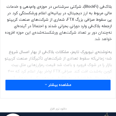
بلاک‌فی (
BlockFi)، شرکتی سرشناس در حوزه‌ی وام‌دهی و خدمات
مالی مربوط به ارز دیجیتال، در بیانیه‌ای اعلام ورشکستگی کرد. در
پی سقوط صرافی بزرگ FTX، شماری از شرکت‌های صنعت کریپتو
ازجمله بلاک‌فی وارد دورانی بحرانی شدند و احتمالاً در آینده‌ای
نه‌چندان دور بر تعداد شرکت‌های ورشکسته‌شده‌ی این حوزه افزوده
خواهد شد.
به‌نوشته‌‌ی نیویورک تایمز، مشکلات بلاک‌فی از بهار امسال شروع
شد؛ زمانی‌که سقوط تعدادی از شرکت‌های تأثیرگذار صنعت کریپتو
بازار را در شوک فروبرد و باعث شد قیمت رمزارزهایی مثل بیت
کوین به‌شدت افت کند. صرافی FTX اواخر بهار اعلام کرد که ۴۰۰
میلیون دلار خط اعتباری به بلاک‌فی می‌دهد. یکی از بندهای آن
قرارداد به صرافی FTX امکان می‌داد که درصورت تمایل، بلاک‌فی را
مشاهده بیشتر
ازآنِ خود کند.
قرارداد ۴۰۰ میلیون دلاری باعث شد بلاک‌فی ازلحاظ مالی ارتباطات
دانلود نرم افزار
تنگاتنگی با صرافی FTX پیدا کند. به‌دنبال افشاگری درباره‌ی