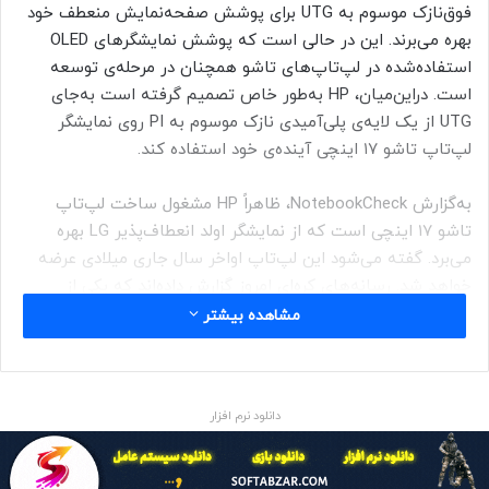
فوق‌نازک موسوم به UTG برای پوشش صفحه‌نمایش منعطف خود
بهره می‌برند. این در حالی است که پوشش نمایشگرهای OLED
استفاده‌شده در لپ‌تاپ‌های تاشو همچنان در مرحله‌ی توسعه
است. در‌این‌میان، HP به‌طور خاص تصمیم گرفته است به‌جای
UTG از یک لایه‌ی پلی‌آمیدی نازک موسوم به PI روی نمایشگر
لپ‌تاپ تاشو ۱۷ اینچی آینده‌ی خود استفاده کند.
به‌گزارش NotebookCheck، ظاهراً HP مشغول ساخت لپ‌تاپ
تاشو ۱۷ اینچی است که از نمایشگر اولد انعطاف‌پذیر LG بهره
می‌برد. گفته می‌شود این لپ‌تاپ اواخر سال جاری میلادی عرضه
خواهد شد. رسانه‌های کره‌ای امروز گزارش داده‌اند که یکی از
شرکت‌های تابعه‌ی برند SK به نام SK IE Technology (SKIET)
مشاهده بیشتر
وظیفه‌ی تأمین صفحه‌ی پوششی فوق‌نازک پلی‌آمید انعطاف‌پذیر
(PI) را برای نمایشگر تاشو این لپ‌تاپ برعهده دارد.
دانلود نرم افزار
تاکنون، شرکت‌های تولیدکننده از دو نوع پوشش برای نمایشگرهای