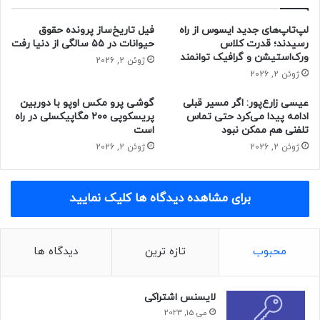
سازگار است. بر‌اساس گفته‌ی موتورولا، ردیاب هوشمند این شرکت
را می‌توان با اکثر لوازم جانبی متفرقه‌ای که هم‌اکنون در بازار
لپ‌تاپ‌های جدید ایسوس از راه
فیل تاریخ‌ساز پرونده حقوق
موجود هستند، استفاده کرد.
رسیدند؛ قدرت کلاس
حیوانات در ۵۵ سالگی از دنیا رفت
ورک‌استیشن و گرافیک توانمند
ژوئن 2, 2026
ژوئن 2, 2026
مقاله‌های مرتبط
موتو تگ از ۲ آگوست ۲۰۲۴ (۱۲ مرداد ۱۴۰۳) روانه‌ی بازار می‌شود.
عیسی زارع‌پور: اگر مسیر قبلی
گوشی پرو مکس اوپو با دوربین
بسته‌‌ای شامل چهار دستگاه موتو تگ با قیمت ۹۹ دلار فروخته
ادامه پیدا می‌کرد حتی تماس
پریسکوپی ۲۰۰ مگاپیکسلی در راه
تلفنی هم ممکن نبود
است
می‌شود و قیمت هر موتو تگ به‌تنهایی ۲۹ دلار است.
ژوئن 2, 2026
ژوئن 2, 2026
حتما بخوانید :
منبع : زومیت
برای مشاهده دیدگاه ها کلیک نمایید
لوازم جانبی
محبوب
تازه ترین
دیدگاه ها
لایسنس اشتراکی
می 15, 2023