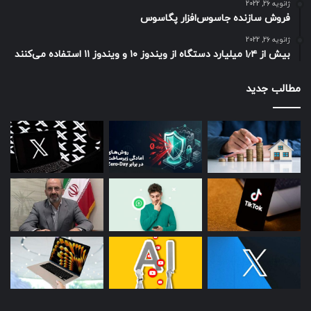
در صورت نیاز به احراز هویت و فعال نمودن اقدامات امنیتی
ژانویه 26, 2022
فروش سازنده جاسوس‌افزار پگاسوس
مانند احراز هویت دو مرحله ای (2FA)، مراحل پیش روی خود
را کامل کنید.
ژانویه 26, 2022
بیش از ۱٫۴ میلیارد دستگاه از ویندوز ۱۰ و ویندوز ۱۱ استفاده می‌کنند
از طریق پنل کاربری به صفحه مربوط به ارز دیجیتال بیت
کوین رفته و از خدمات
کیف پول بیت کوین
بهره مند شوید.
مطالب جدید
اکنون شما آماده ذخیره بیت کوین و یا خرید آن به صورت
مستقیم و با کمترین کارمزد در سایت کیف پول من هستید.
کیف پول من: بهترین کیف پول
ایرانی بیت کوین BTC
حتما بخوانید :
منبع : زومیت
رپورتاژ آگهی