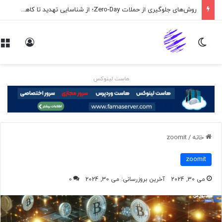
روش‌های جلوگیری از حملات Zero-Day؛ از شناسایی تهدید تا کاهش ریسک
تغییر پوسته
ورود
هاست لینوکس
خانه
/
zoomit
zoomit
می 30, 2024
آخرین بروزرسانی: می 30, 2024
0