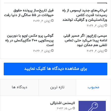
پشتیبانی از احراز هویت دو مرحله ای
لپ‌تاپ‌های جدید ایسوس از راه
فیل تاریخ‌ساز پرونده حقوق
احراز هویت دو مرحله ای (2FA) یک ویژگی اضافی است که لایه
رسیدند؛ قدرت کلاس
حیوانات در ۵۵ سالگی از دنیا رفت
امنیتی دیگری را از طریق تأیید دو مرحله ای به کیف پول شما
ورک‌استیشن و گرافیک توانمند
ژوئن 2, 2026
اضافه می کند. این آپشن در همه کیف پول ها وجود ندارد. با این
ژوئن 2, 2026
حال، با پیشرفت روزافزون فناوری، بیشتر کیف پول های بیت کوین
عیسی زارع‌پور: اگر مسیر قبلی
گوشی پرو مکس اوپو با دوربین
از این ویژگی استفاده می کنند.
ادامه پیدا می‌کرد حتی تماس
پریسکوپی ۲۰۰ مگاپیکسلی در راه
تلفنی هم ممکن نبود
است
اعتبار و شهرت کیف پول بیت کوین
ژوئن 2, 2026
ژوئن 2, 2026
یک کیف پول معتبر بیت کوین از عملکرد خوب محصول خود به
برای مشاهده دیدگاه ها کلیک نمایید
عموم کاربران اطمینان داده و استانداردهای امنیتی را در بالاترین
سطح حفظ می کند. از این رو، قبل از اعتماد به اعتبار هر کیف
پول، باید تحقیقات عمیق در این زمینه انجام شود. ارزش یک
محبوب
تازه ترین
دیدگاه ها
کیف پول در فضای کریپتو نقش مهمی در انتخاب یک کیف پول
ایده آل دارد.
لایسنس اشتراکی
قابلیت پشتیبان گیری از دارایی ها
می 15, 2023