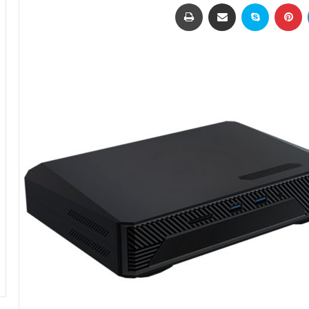
لینکداین
پینتریست
اسکایپ
اشتراک با ایمیل
چاپ