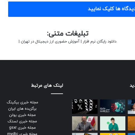
یدگاه ها کلیک نمایید
تبلیغات متنی:
دانلود رایگان نرم افزار
|
آموزش حضوری ارز دیجیتال در تهران
|
ید
لینک های مرتبط
مجله خبری بیکینگ
برگزیده های ایران
مجله خبری یولن
مجله خبری لستک
مجله خبری gsxr
مجله خبری mydtc