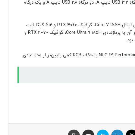
بخش پشتی دستگاه، یک درگاه USB4 تایپ C، دو درگاه USB 3.2 تایپ A، دو درگاه USB 2.0 تایپ A و یک درگاه
قیمت مینی کامپیوتر گیمینگ ROG NUC با پردازنده‌ی اینتل Core 7 155H، گرافیک RTX 4060 و ۵۱۲ گیگابایت
فضای ذخیره‌سازی، ۱٬۶۲۹ دلار و قیمت مدل پیشرفته‌تر آن با پردازنده‌ی Core Ultra 9 185H، گرافیک RTX 4070 و
انتظار می‌رود قیمت مینی کامپیوتر ایسوس مدل NUC 14 Performance با حذف RGB کمی پایین‌تر از مدل عادی
ایکس
لینکداین
اسکایپ
اشتراک با ایمیل
چاپ