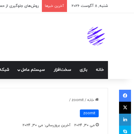
شنبه, 8 آگوست 2026
اپلیکیشن پیام‌رسان ایک
آخرین خبرها
خانه
بازی
سخت‌افزار
سيستم عامل
شبكه 
فیسبوک
خانه
/
zoomit
/
ایکس
zoomit
لینکداین
می 30, 2024
آخرین بروزرسانی: می 30, 2024
اسکایپ