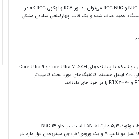
از تفاوت‌های ظاهری بین کامپیوتر NUC 14 Performance و ROG NUC می‌توان به نور RGB و لوگوی ROG که در
ه کرد که در دستگاه جدید حذف شده و یک قاب چهارضلعی ساده‌ی مشکی
مینی کامپیوتر ایسوس مدل NUC 14 Performance در دو نسخه با پردازنده‌های Core Ultra 7 155H و Core Ultra 9
185H عرضه می‌شود که هر دو مدل دارای گرافیک داخلی Arc اینتل هستند. کانفیگ‌های مورد بحث کامپیوتر
کامپیوتر کوچک جدید ایسوس دارای ماژول وای‌فای 6E، بلوتوث ۵٫۳ و ارتباط LAN است. در جلو NUC 14
Performance، یک ورودی کارت SD، دو درگاه USB 3.2 نسل دو تایپ A و یک ورودی/خروجی میکروفون قرار دارد. در