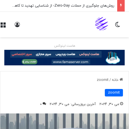
روش‌های جلوگیری از حملات Zero-Day؛ از شناسایی تهدید تا کاهش ریسک
تغییر پوسته
ورود
هاست لینوکس
خانه
/
zoomit
zoomit
می 30, 2024
آخرین بروزرسانی: می 30, 2024
0