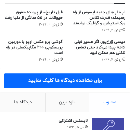
که ترکیبی از یک موتور ۱٫۵ لیتری و یک موتور الکتریکی است. این
لپ‌تاپ‌های جدید ایسوس از راه
فیل تاریخ‌ساز پرونده حقوق
سیستم، همراه با فناوری باتری لیتیم‌آهن‌فسفات BYD، برد ترکیبی
رسیدند؛ قدرت کلاس
حیوانات در ۵۵ سالگی از دنیا رفت
۲٬۱۰۰ کیلومتر را امکان‌پذیر می‌کند.
ورک‌استیشن و گرافیک توانمند
ژوئن 2, 2026
ژوئن 2, 2026
رانندگان بسته به نیاز خود می‌توانند یکی از دو گزینه‌ی باتری را
عیسی زارع‌پور: اگر مسیر قبلی
گوشی پرو مکس اوپو با دوربین
انتخاب کنند؛ باتری با ظرفیت کمتر که امکان پیمودن ۸۰ کیلومتر
ادامه پیدا می‌کرد حتی تماس
پریسکوپی ۲۰۰ مگاپیکسلی در راه
به‌صورت تمام‌برقی را فراهم می‌کند یا باتری با ظرفیت بالاتر که
تلفنی هم ممکن نبود
است
این برد را تا ۱۲۰ کیلومتر افزایش می‌دهد.
ژوئن 2, 2026
ژوئن 2, 2026
سدان Qin L DM-i در پنج تیپ مختلف و قیمت پایه‌ی ۹۹٬۸۰۰ یوان
(۱۳٬۷۷۴ دلار) در کشور چین عرضه می‌شود.
برای مشاهده دیدگاه ها کلیک نمایید
حتما بخوانید :
محبوب
تازه ترین
دیدگاه ها
منبع : زومیت
لایسنس اشتراکی
می 15, 2023
خودرو