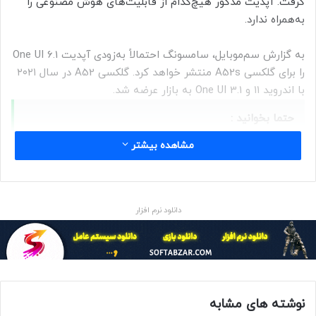
گرفت. آپدیت مذکور هیچ‌کدام از قابلیت‌های هوش مصنوعی را
به‌همراه ندارد.
به گزارش سم‌موبایل، سامسونگ احتمالاً به‌زودی آپدیت One UI 6.1
را برای گلکسی A52s منتشر خواهد کرد. گلکسی A52 در سال ۲۰۲۱
با اندروید ۱۱ و One UI 3.1 به بازار عرضه شد.
حتما بخوانید :
مشاهده بیشتر
منبع : زومیت
سیستم عامل
فناوری
مطالب موبایل
دانلود نرم افزار
نوشته های مشابه