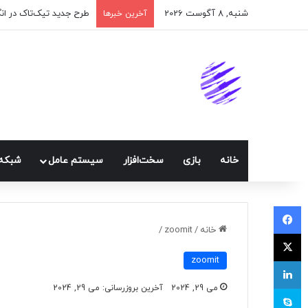
شنبه, 8 آگوست 2026
طرح جدید تیک‌تاک در ا
آخرین خبرها
خانه
بازی
سخت‌افزار
سيستم عامل
شبكه 
فیسبوک
خانه
/
zoomit
/
ایکس
zoomit
لینکداین
می 29, 2024
آخرین بروزرسانی: می 29, 2024
اسکایپ