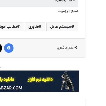
حتما بخوانید :
منبع : زومیت
سیستم عامل
فناوری
مطالب موبا
فیسبوک
اشتراک گذاری
د