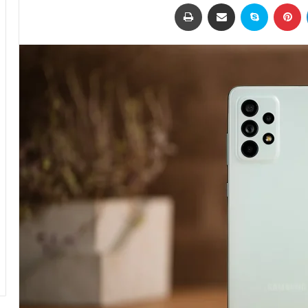
لینکداین
پینتریست
اسکایپ
اشتراک با ایمیل
چاپ