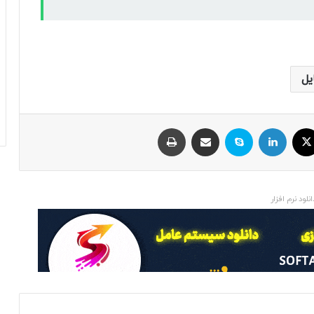
یل
ایکس
لینکداین
اسکایپ
اشتراک با ایمیل
چاپ
انلود نرم افزار