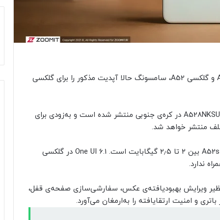
پس از انتشار آپدیت One UI 6.1 برای گلکسی A52 5G و گلکسی A52، سامسونگ حالا آپدیت مذکور را برای گلکسی
آپدیت One UI 6.1 برای گلکسی A52s با فرم‌ور A528NKSU4GXE1 در کره‌ی جنوبی منتشر شده است و به‌زودی برای
لف منتشر خواهد شد.
به‌گزارش سم‌موبایل، حجم به‌روزرسانی جدید گلکسی A52s بین ۲ تا ۲٫۵ گیگابایت است. One UI 6.1 در گلکسی
‌هایی نظیر ویرایش بهبودیافته‌ی عکس، سفارشی‌سازی صفحه‌‌ی قفل،
اتری و امنیت ارتقایافته را به‌ارمغان می‌آورد.