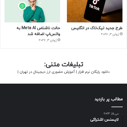
این حداقل مبلغ برای سرمایه‌گذاری است
و به محض شروع این همکاری و تعریف
پروژه‌های متعدد این سرمایه باید
طرح جدید تیک‌تاک در انگلیس
حالت ناشناس Meta AI به
افزایش پیدا کند.
واتس‌اپ اضافه شد
ژوئن 3, 2026
ژوئن 3, 2026
– محمدحسن شانه‌ساززاده ، رئیس
هیئت مدیره شاتل
تبلیغات متنی:
دانلود رایگان نرم افزار
|
آموزش حضوری ارز دیجیتال در تهران
|
رئیس هیئت مدیره شاتل در ادامه درباره یکی از بزرگ‌ترین
پروژه‌های جاری این شرکت نیز توضیح داد. شانه‌ساززاده در توضیح
خدماتی که شاتل ارائه می‌کند به پروژه بزرگ فیبر نوری اشاره کرد
مطالب پر بازدید
و آن را یکی از سخت‌ترین پروژه‌های در حال انجام این شرکت
دانست. او در توضیح این پروژه گفت:
می 15, 2023
لایسنس اشتراکی
«با پروژه فیبر نوری سرعت دسترسی به اینترنت ۲۰۰ برابر خواهد