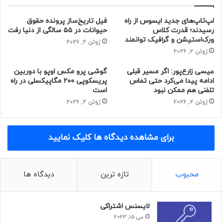
بسیاری از نخبگان که سرمایه‌های انسانی کشور هستند و سال‌ها
در کشور تحصیل کرده‌اند بلافاصله پس از اتمام تحصیل یا چند
لپ‌تاپ‌های جدید ایسوس از راه
فیل تاریخ‌ساز پرونده حقوق
رسیدند؛ قدرت کلاس
حیوانات در ۵۵ سالگی از دنیا رفت
سال پس اژ آن، که زمان محصول دادن‌ آن‌هاست، از کشور خارج
ورک‌استیشن و گرافیک توانمند
ژوئن 2, 2026
می‌شوند. میدواریم بتوانیم افراد مستعد را جذب مجموعه‌‌مان
ژوئن 2, 2026
بکنیم تا خدمات خوبی ارائه کنند.»
به اعتقاد رئیس هیئت مدیره شاتل با همکاری میان صنعت و
عیسی زارع‌پور: اگر مسیر قبلی
گوشی پرو مکس اوپو با دوربین
دانشگاه می‌توان زمینه‌ای فراهم کرد تا این سرمایه انسانی فرصت
ادامه پیدا می‌کرد حتی تماس
پریسکوپی ۲۰۰ مگاپیکسلی در راه
تلفنی هم ممکن نبود
است
تحصیل، پژوهش و اشتغال پیدا کند و به این ترتیب، در کشور
ژوئن 2, 2026
ژوئن 2, 2026
ماندگار شود.
البته شرکت شاتل از امضای تفاهم‌نامه همکاری با دانشگاه
برای مشاهده دیدگاه ها کلیک نمایید
امیرکبیر اهدافی را که به نحوه فعالیت این شرکت کمک کند هم
در نظر دارد. شانه‌ساززاده در همین خصوص توضیح داد:
محبوب
تازه ترین
دیدگاه ها
لایسنس اشتراکی
می 15, 2023