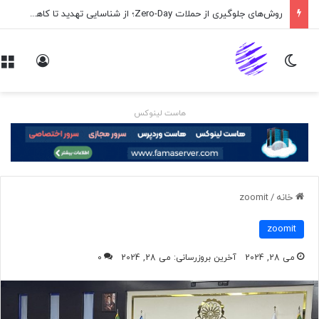
روش‌های جلوگیری از حملات Zero-Day؛ از شناسایی تهدید تا کاهش ریسک
تغییر پوسته
ورود
هاست لینوکس
خانه
/
zoomit
zoomit
می 28, 2024
آخرین بروزرسانی: می 28, 2024
0