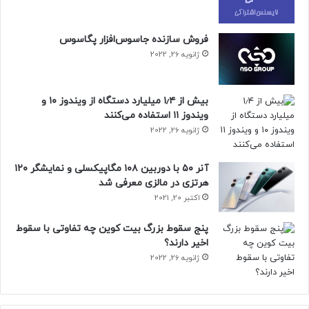
شرکتی مثل شرکت شاتل که در سراسر
ایران میلیون‌ها کاربر دارد در برخی شرایط
فروش سازنده جاسوس‌افزار پگاسوس
ممکن است در یک زمان محدود هزاران
ژانویه 26, 2022
تماس در مرکز تماس خود دریافت کند.
پاسخ‌گویی دقیق و سریع به تمام این
بیش از ۱٫۴ میلیارد دستگاه از ویندوز ۱۰ و
ویندوز ۱۱ استفاده می‌کنند
تماس‌ها و رفع نیاز کاربران در یک
ژانویه 26, 2022
ساختار سازمانی‌ مبتنی بر نیروی انسانی
ممکن نیست و حتماً برای چنین سطحی
آنر ۵۰ با دوربین ۱۰۸ مگاپیکسلی و نمایشگر ۱۲۰
از پاسخ‌گویی باید از هوش مصنوعی
هرتزی در مالزی معرفی شد
اکتبر 20, 2021
استفاده کرد.
پنج سقوط بزرگ بیت کوین چه تفاوتی با سقوط
اخیر دارند؟
– محمدحسن شانه‌ساززاده ، رئیس
ژانویه 26, 2022
هیئت مدیره شاتل