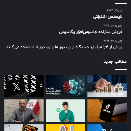
کرده و به آن سرعت می‌بخشد.
می 15, 2023
لایسنس اشتراکی
به گفته او، مهم‌ترین مساله در بازار نوآفرین بحث ارزش‌گذاری
ژانویه 26, 2022
است و امید آن می‌رود که بازار نوآفرین به یکی از بازارهای بزرگ
فروش سازنده جاسوس‌افزار پگاسوس
کشور بدل شود.
ژانویه 26, 2022
بیش از ۱٫۴ میلیارد دستگاه از ویندوز ۱۰ و ویندوز ۱۱ استفاده می‌کنند
حتما بخوانید :
رونمایی گوشی تاشو بعدی شیائومی بسیار
نزدیک است
مطالب جدید
منبع : زومیت