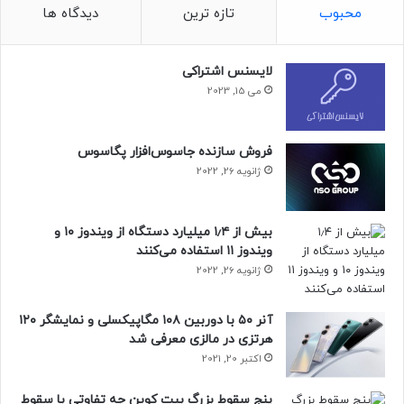
محبوب
تازه ترین
دیدگاه ها
لایسنس اشتراکی
می 15, 2023
یوتیوب از این فیلم
ها و نقش خود در
توزیع آن
ها و همچنین حمایت مستمر
فروش سازنده جاسوس‌افزار پگاسوس
ژانویه 26, 2022
از ایجاد، تولید و انتشارشان آگاه است.
مایه تأسف است که این شرکت سود
بیش از ۱٫۴ میلیارد دستگاه از ویندوز ۱۰ و
خود را بر اصول رفتار اخلاقی و انسانی با
ویندوز ۱۱ استفاده می‌کنند
حیوانات بی‌گناه ترجیح داده
.
ژانویه 26, 2022
آنر ۵۰ با دوربین ۱۰۸ مگاپیکسلی و نمایشگر ۱۲۰
یکی از سخنگویان
Vrbo
از طریق ایمیل به گیزمودو می
گوید
:
هرتزی در مالزی معرفی شد
اکتبر 20, 2021
پنج سقوط بزرگ بیت کوین چه تفاوتی با سقوط