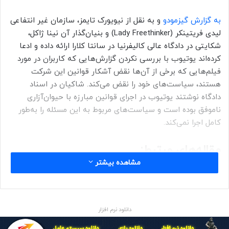
به گزارش گیزمودو
و به نقل از نیویورک تایمز، سازمان غیر انتفاعی
لیدی فریتینکر (Lady Freethinker) و بنیان‌گذار آن نینا ژاکل،
شکایتی در دادگاه عالی کالیفرنیا در سانتا کلارا ارائه داده و ادعا
کرده‌اند یوتیوب با بررسی نکردن گزارش‌هایی که کاربران در مورد
فیلم‌هایی که برخی از آن‌ها نقض آشکار قوانین این شرکت
هستند، سیاست‌های خود را نقض می‌کند. شاکیان در اسناد
دادگاه نوشتند یوتیوب در اجرای قوانین مبارزه با حیوان‌آزاری
ناموفق بوده است و سیاست‌های مربوط به این مسئله را به‌طور
کامل اجرا نمی‌کند.
مقاله‌های مرتبط:
مشاهده بیشتر
استیو وزنیاک بابت ویدئوهای کلاه‌برداری بیت‌ کوین از
یوتیوب شکایت می‌کند
دادگاه عالی آمریکا شکایت استیو وزنیاک از گوگل را رد کرد
دانلود نرم افزار
در نامه جداگانه
ای به وزارت دادگستری، تیم حقوقی لیدی فریتینکر