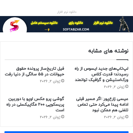
دانلود نرم افزار
اواخر سال ۹۷ و در راستای ادغام
نوشته های مشابه
کارت‌های خدماتی در دولت الکترونیکی؛
پروژه حذف کارت سوخت و ادغام آن در
لپ‌تاپ‌های جدید ایسوس از راه
فیل تاریخ‌ساز پرونده حقوق
کارت بانکی با همکاری وزارت نفت، بانک
رسیدند؛ قدرت کلاس
حیوانات در ۵۵ سالگی از دنیا رفت
مرکزی، وزارت کشور و وزارت ارتباطات
ورک‌استیشن و گرافیک توانمند
ژوئن 2, 2026
ژوئن 2, 2026
شروع و به‌خوبی به پایان رسید.هم
اکنون همه‌ی زیرساخت‌های سخت‌افزاری
عیسی زارع‌پور: اگر مسیر قبلی
گوشی پرو مکس اوپو با دوربین
ادامه پیدا می‌کرد حتی تماس
پریسکوپی ۲۰۰ مگاپیکسلی در راه
و نرم‌افزاری این کار آماده و دستگاه‌های
تلفنی هم ممکن نبود
است
پرداخت الکترونیکی مستقر در تمامی
ژوئن 2, 2026
ژوئن 2, 2026
پمپ بنزین‌ها، در مدت زمان کوتاهی،