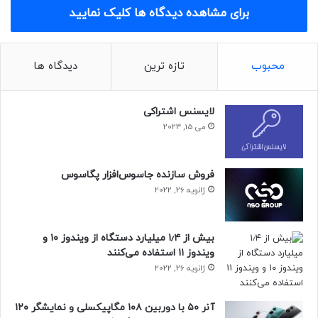
قابلیت ایفای نقش جایگزین را
برای مشاهده دیدگاه ها کلیک نمایید
دارند.ضمن عرض خدا قوت به مدیران
وزارت نفت؛ این مطلب را نوشتم تا اگر
محبوب
تازه ترین
دیدگاه ها
در میانه‌ی تغییرات مدیریتی این موضوع
مغفول مانده، یادآوری شود. شاید به
لایسنس اشتراکی
کارشان بیاید…
می 15, 2023
اواخر آبان ماه سال ۱۳۹۷ جهرمی که آن
فروش سازنده جاسوس‌افزار پگاسوس
زمان وزیر ارتباطات و فناوری اطلاعات
ژانویه 26, 2022
بود، در توئیتر خود
با اشاره به هزینه‌ای
۳۳۰ میلیارد تومانی برای صدور ۱۰
بیش از ۱٫۴ میلیارد دستگاه از ویندوز ۱۰ و
میلیون کارت سوخت این سؤال را مطرح
ویندوز ۱۱ استفاده می‌کنند
ژانویه 26, 2022
کرد که با این هزینه می‌توان چند مدرسه
و بیمارستان را ساخت؟ او با اشاره به
آنر ۵۰ با دوربین ۱۰۸ مگاپیکسلی و نمایشگر ۱۲۰