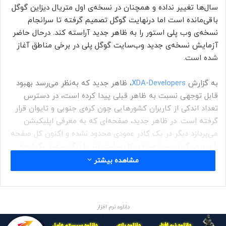
سال‌ها تغییر نداده و همچنان در نسخه‌ی اول متریال دیزاین گوگل
باقی‌مانده است اما درنهایت گوگل تصمیم گرفته تا سرانجام
نسخه‌ی وب پلی استور را به ظاهر جدید آراسته کند. درحال حاضر
آزمایش نسخه‌ی جدید وب‌سایت گوگل‌ پلی در برخی مناطق آغاز
شده است.
به گزارش
XDA-Developers
، ظاهر جدید که به‌نظر می‌رسد بهبود
قابل توجهی نسبت به ظاهر قبلی پیدا کرده است، در دسترس
تعداد اندکی از کاربران کشورهایی چون کره‌ی جنوبی و تایوان قرار
گرفته است. در ظاهر جدید، صفحه‌ای که به معرفی اپلیکیشن
می‌پردازد دیگر در یک کادر عمودی محدود نشده و اکنون کل صفحه
را دربرمی‌گیرد. پس‌زمینه‌ی کل سایت نیز با رنگ سفید یکپارچه
شده و اندازه‌ی آیکون‌ها بزرگتر از قبل شده است. همچنین در هِدِر
مشاهده بیشتر
صفحه‌ی برخی اپلیکیشن‌ها مانند
نتفلیکس
، یک تصویر که تا بالای
صفحه ادامه دارد، قرارداده شده است.
دانلود نرم افزار