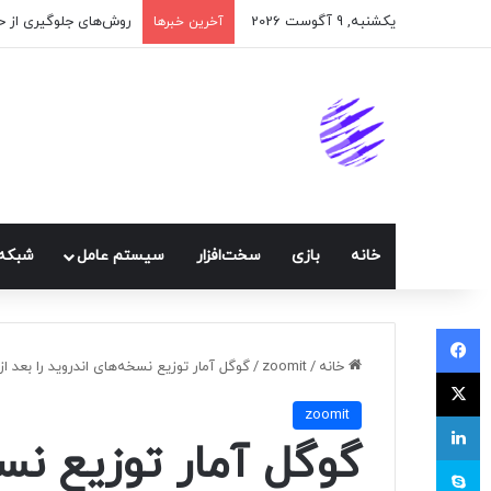
یکشنبه, 9 آگوست 2026
اپلیکیشن پیام‌رسان ا
آخرین خبرها
خانه
بازی
سخت‌افزار
سيستم عامل
شبكه 
فیسبوک
خانه
/
zoomit
/
گوگل آمار توزیع نسخه‌های اندروید را بعد از مدت‌ها منتشر کرد؛
ایکس
zoomit
لینکداین
گوگل آمار توزیع نسخ
اسکایپ