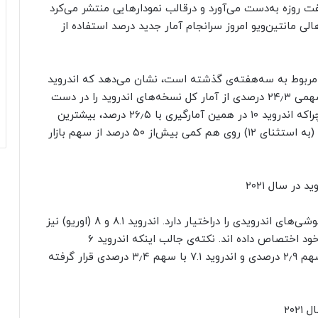
ت روزه به‌دست می‌آورد و درقالب نمودارهایی منتشر می‌کرد
 اینکه اهالی مانتین‌ویو امروز سرانجام آمار جدید درصد استفاده از
ارگیری جدید که به‌گفته‌ی وب‌سایت 9to5Google مربوط به سه‌هفته‌ی گذشته است، نشان می‌دهد که اندروید
۱۱ با وجود گذشت ۱۴ ماه از انتشار آن توسط گوگل، سهمی ۲۴٫۳ درصدی از آمار کل نسخه‌های اندروید را در دست
گرفته است و هنوز در زیر سایه اندروید ۱۰ قرار دارد چراکه اندروید ۱۰ در همین آمارگیری با ۲۶٫۵ درصد، بیشترین
تعداد کاربر را دارد. با این حال دو نسخه‌ی آخر اندروید (به استثنای ۱۲) روی هم کمی بیش‌از ۵۰ درصد از سهم بازار
پس از اندروید ۱۱، اندروید ۹ (پای) ۱۸٫۲ درصد از بازار گوشی‌های اندرویدی را دراختیار دارد. اندروید ۸.۱ و ۸ (اوریو) نیز
به ترتیب سهمی ۹٫۷ و ۴ درصدی از این نمودار را به خود اختصاص داده ‌اند. نکته‌ی جالب اینکه اندروید ۶
(مارشمالو) با ۵٫۱ درصد بالاتر از جایگاه اندروید ۷ با سهم ۲٫۹ درصدی و اندروید ۷.۱ با سهم ۳٫۴ درصدی قرار گرفته