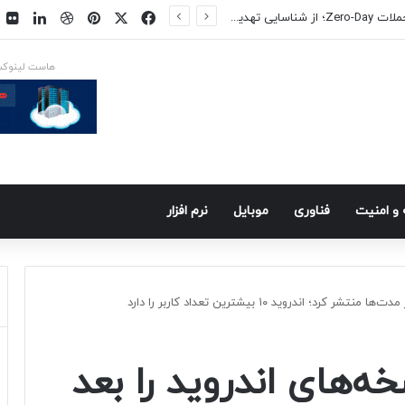
فیسبوک
ایکس
پینتریست
دریبببل
لینکد
ت
یکس در راه است
هاست لینوک
و امنيت
فناوری
موبايل
نرم افزار
 اندروید ۱۰ بیشترین تعداد کاربر را دارد
ه‌های اندروید را بعد