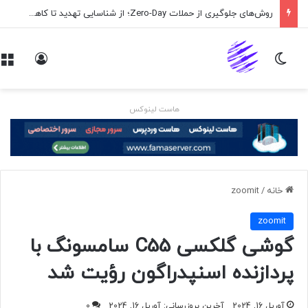
روش‌های جلوگیری از حملات Zero-Day؛ از شناسایی تهدید تا کاهش ریسک
تغییر پوسته
ورود
هاست لینوکس
خانه
/
zoomit
zoomit
گوشی گلکسی C55 سامسونگ با
پردازنده اسنپدراگون رؤیت شد
آوریل 16, 2024
آخرین بروزرسانی: آوریل 16, 2024
0