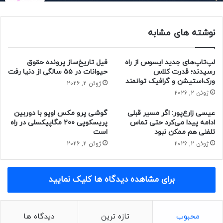
تمامی مشخصات یادشده، همان مشخصات M55 هستند؛ به‌جز
دوربین سلفی که در M55 از حسگر ۵۰ مگاپیکسلی استفاده
می‌کند.
نوشته های مشابه
هنوز از جزئیات توان شارژ C55 اطلاعاتی در دست نیست؛ اما
لپ‌تاپ‌های جدید ایسوس از راه
فیل تاریخ‌ساز پرونده حقوق
ممکن است در C55 از شارژ ۲۵ واتی استفاده شود. مدلی دیگری
رسیدند؛ قدرت کلاس
حیوانات در ۵۵ سالگی از دنیا رفت
به نام گلکسی F55 نیز وجود دارد که احتمالاً همان C55 یا M55
ورک‌استیشن و گرافیک توانمند
ژوئن 2, 2026
باشد.
ژوئن 2, 2026
عیسی زارع‌پور: اگر مسیر قبلی
گوشی پرو مکس اوپو با دوربین
طراحی C55 همان طراحی همیشگی گوشی‌های سامسونگ است. از
ادامه پیدا می‌کرد حتی تماس
پریسکوپی ۲۰۰ مگاپیکسلی در راه
زمان عرضه و قیمت گوشی اطلاعاتی در دسترس نیست.
تلفنی هم ممکن نبود
است
ژوئن 2, 2026
ژوئن 2, 2026
حتما بخوانید :
ایلان ماسک بیش‌ از ۱۰ درصد کارمندان تسلا را
اخراج می‌کند
برای مشاهده دیدگاه ها کلیک نمایید
منبع : زومیت
فناوری
مطالب موبایل
محبوب
تازه ترین
دیدگاه ها