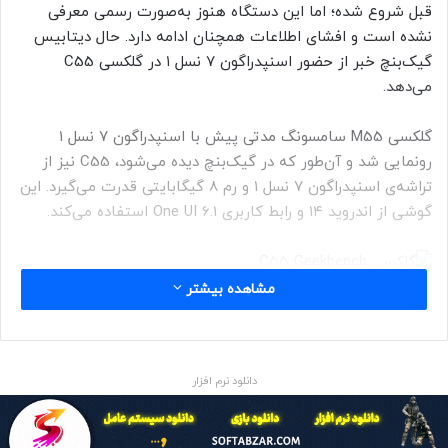
قبل شروع شده؛ اما این دستگاه هنوز به‌صورت رسمی معرفی
نشده است و افشای اطلاعات همچنان ادامه دارد. حال دیتابیس
گیک‌بنچ خبر از حضور اسنپدراگون ۷ نسل ۱ در گلکسی C55
می‌دهد.
گلکسی M55 سامسونگ مدتی پیش با اسنپدراگون ۷ نسل ۱
رونمایی شد و آن‌طور که در گیک‌بنچ دیده می‌شود، C55 نیز از
تراشه‌ی اسنپدراگون ۷ نسل ۱ و رم ۸ گیگابایتی قدرت می‌گیرد. این
گوشی از اندروید ۱۴ و رابط‌ کاربری One UI 6.1 استفاده می‌کند.
مشاهده بیشتر
براساس دیتابیس TENAA چین، جدیدترین گوشی سامسونگ با
صفحه‌نمایش ۶٫۶۷ اینچی اولد (وضوح فول اچ‌دی پلاس)، دوربین
سلفی ۱۳ مگاپیکسلی، حسگر اثرانگشت زیر صفحه‌نمایش، دوربین
اصلی سه‌گانه‌ی ۵۰+۸+۲ مگاپیکسلی و باتری ۵٬۰۰۰
دانلود نرم افزار
میلی‌آمپرساعتی عرضه خواهد شد.