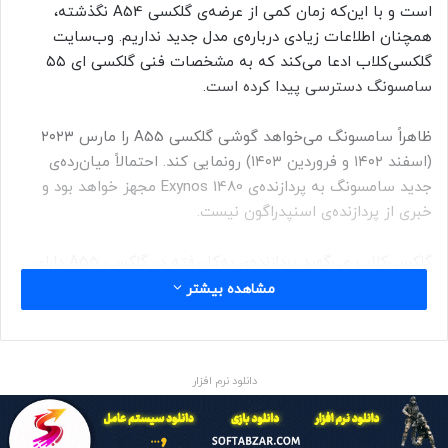
است و با این‌که زمان کمی از عرضه‌ی گلکسی A54 نگذشته،
همچنان اطلاعات زیادی درباره‌ی مدل جدید نداریم. وب‌سایت
گلکسی‌کلاب ادعا می‌کند که به مشخصات فنی گلکسی ای ۵۵
سامسونگ دسترسی پیدا کرده است.
ظاهراً سامسونگ می‌خواهد گوشی گلکسی A55 را مارس ۲۰۲۳
(اسفند ۱۴۰۲ و فروردین ۱۴۰۳) رونمایی کند. احتمالاً میان‌رده‌ی
جدید سامسونگ به پردازنده‌ی Exynos 1480 مجهز خواهد بود و
خبری از پردازنده‌ی اسنپدراگون نیست.
گلکسی‌کلاب می‌گوید پردازنده‌ی به‌کاررفته در گلکسی A55 دارای
شماره‌مدل S5E8845 است. سامسونگ از شماره‌مدل S5E8835 و
مشاهده بیشتر
S5E8825 برای پردازنده‌های Exynos 1380 و Exynos 1280 استفاده
کرده بود. شباهت بین شماره‌مدل‌ها بدین معنی است که گلکسی
A55 احتمالاً با تراشه‌ی Exynos 1480 تولید می‌شود.
دانلود نرم افزار
فعلاً نمی‌دانیم که قیمت CPU اگزینوس ۱۴۸۰ تا چه حد روی
قیمت گوشی سامسونگ گلکسی A55 تأثیر می‌گذارد. بعید نیست