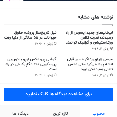
که قیمت گوشی گلکسی A55 افزایش یابد. شایعه‌ها می‌گویند که
تراشه‌ی جدید سامسونگ از گرافیک AMD استفاده می‌کند.
نوشته های مشابه
گلکسی‌کلاب می‌گوید سامسونگ هیچ تغییری در دوربین گلکسی
A55 اعمال نمی‌کند. بدین ترتیب انتظار داریم این گوشی همچنان
لپ‌تاپ‌های جدید ایسوس از راه
فیل تاریخ‌ساز پرونده حقوق
دوربین اصلی ۵۰ مگاپیکسلی داشته باشد. A55 دستگاه
رسیدند؛ قدرت کلاس
حیوانات در ۵۵ سالگی از دنیا رفت
ورک‌استیشن و گرافیک توانمند
موردانتظاری است و احتمالاً پس از عرضه وارد فهرست بهترین
ژوئن 2, 2026
ژوئن 2, 2026
گوشی میان رده بازار خواهد شد.
عیسی زارع‌پور: اگر مسیر قبلی
گوشی پرو مکس اوپو با دوربین
حتما بخوانید :
بازار سیاه خریدوفروش آیفون ۱۵ در همه‌جا
ادامه پیدا می‌کرد حتی تماس
پریسکوپی ۲۰۰ مگاپیکسلی در راه
داغ شده است
تلفنی هم ممکن نبود
است
ژوئن 2, 2026
ژوئن 2, 2026
منبع : زومیت
برای مشاهده دیدگاه ها کلیک نمایید
فناوری
موبایل
محبوب
تازه ترین
دیدگاه ها