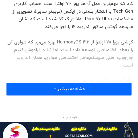
کرد که مهم‌ترین مدل آن‌ها پورا ۷۰ اولترا است. حساب کاربری
Tech Gen با انتشار پستی در ایکس (توییتر سابق)، تصویری از
مشخصات Pura 70 Ultra به‌اشتراک گذاشته است که نشان
می‌دهد گوشی مذکور اندروید ۱۲ را اجرا می‌کند.
گوشی پورا ۷۰ اولترا از HarmonyOS 4.2 بهره می‌برد که هواوی آن
را به‌طور اختصاصی توسعه داده است؛ اما نباید فراموش کنیم
چارچوب اصلی سیستم‌عامل اختصاصی هواوی، همان اندروید
است.
مشاهده بیشتر
Tech Gen
استفاده از نسخه‌ی ۱۲ اندروید برای توسعه‌ی هارمونی اواس چندان
هم جای تعجب ندارد زیرا هواوی از چندسال قبل با تحریم‌های
دانلود نرم افزار
سنگین ایالات‌متحده دست‌وپنجه نرم می‌کند و این محدودیت‌ها
غول فناوری چینی را مجبور به توسعه‌ی سیستم‌عامل اختصاصی