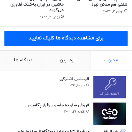
گفته می‌شود فایند X10 پرو مکس سیستم دوربین بسیار
تلفنی هم ممکن نبود
ماشین در ایران به‌کمک فناوری
می‌گوید
قدرتمندی خواهد داشت و ظاهرا به دوربین اصلی ۲۰۰ مگاپیکسلی
ژوئن 2, 2026
ژوئن 2, 2026
با سنسور ۱/۱٫۳ اینچی، دوربین فوق عریض ۲۰۰ یا ۵۰ مگاپیکسلی و
یک دوربین تله‌فوتو پریسکوپی ۲۰۰ مگاپیکسلی مجهز خواهد شد
شد.
برای مشاهده دیدگاه ها کلیک نمایید
جدیدترین گوشی اوپو احتمالا از نمایشگر ۶٫۸۹ اینچی اولد با وضوح
2K بهره می‌برد. گفته می‌شود تراشه‌ای از سری دیمنسیتی ۹۶۰۰
محبوب
تازه ترین
دیدگاه ها
وظیفه‌ی پردازش را برعهده خواهد داشت.
ظرفیت باتری فایند X10 پرو مکس به حدود ۷٬۰۰۰ میلی‌آمپرساعت
لایسنس اشتراکی
می‌رسد؛ ظرفیتی که در صورت صحت می‌تواند یکی از بزرگ‌ترین
می 15, 2023
باتری‌های به‌کاررفته در یک گوشی پرچمدار باشد. البته تمام این
اطلاعات فعلاً در حد شایعه و گزارش‌های غیررسمی هستند.
فروش سازنده جاسوس‌افزار پگاسوس
حتما بخوانید :
زمان شارژ کالابرگ خرداد ۱۴۰۵؛ مبلغ کالابرگ
ژانویه 26, 2022
این ماه چقدر می‌شود؟
بیش از ۱٫۴ میلیارد دستگاه از ویندوز ۱۰ و