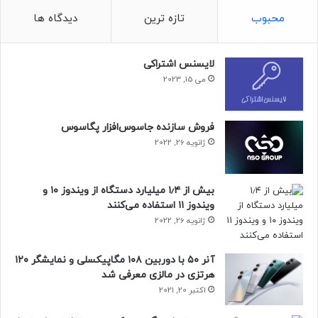
نانومتری از مودم 4G پشتیبانی می‌کند.
محبوب
تازه ترین
دیدگاه ها
گوشی مخصوص بازی
لایسنس اشتراکی
حافظه داخلی این گوشی هوشمند 8 گیگابایت است که با قابلیت
می 15, 2023
رم توربو می‌توان 2 گیگابایت دیگر به آن اضافه کرد. آنر X9 با رابط
کاربری Magic UI 4.2
مبتنی بر سیستم ‌عامل اندروید 11 به بازار
فروش سازنده جاسوس‌افزار پگاسوس
عرضه می‌شود. سرعت عملکرد این مدل گوشی برای بازی بسیار
ژانویه 26, 2022
مطلوب است.
سیکل طلایی شارژ آنر
X9
بیش از ۱٫۴ میلیارد دستگاه از ویندوز ۱۰ و
ویندوز ۱۱ استفاده می‌کنند
ظرفیت باتری 4800 میلی ‌آمپر ‌ساعت آنر X9
همراه با تکنولوژی
ژانویه 26, 2022
ذخیره انرژی هوشمند، عمر باتری این مدل گوشی هوشمند را
افزایش داده است. شارژ فوق سریع 66 واتی این گوشی هوشمند
آنر ۵۰ با دوربین ۱۰۸ مگاپیکسلی و نمایشگر ۱۲۰
نشان داده که تنها با 30 دقیقه اتصال به شارژر، 81 درصد ظرفیت
هرتزی در مالزی معرفی شد
باتری را تکمیل می‌کند. همچنین در کمتر از یک ساعت، شارژ این
اکتبر 20, 2021
گوشی هوشمند از صفر به صد می‌رسد. با گوشی آنر
X9 می‌توانید