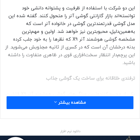
این دو شرکت با استفاده از ظرفیت و پشتوانه دانشی خود
توانسته‌اند بازار گارانتی گوشی آنر را متحول کنند. گفته شده این
مدل گوشی قدرتمندترین گوشی در خانواده آنر است که
به‌همین‌دلیل، محبوبترین‌ نیز خواهد شد. اولین و مهم‌ترین
مشخصه گوشی هوشمند آنر X9
که نظرها را به خود جلب کرده
بدنه درخشان آن است که در کسری از ثانیه مجذوبش می‌شوید. از
این پرچم‌دار انتظار سخت‌افزاری قوی‌ در ظاهری متفاوت را داشته
باشید.
ترفندی خلاقانه برای ساخت یک گوشی جذاب
یکی از محسور‌کننده‌ترین ویژگی‌های گوشی هوشمند آنر X9 قابلیت
تغییر رنگ فریم و قاب آن است. هنگامی که نور به پشت قاب
مشاهده بیشتر
می‌تابد رنگ فریم تغییر کرده و به قرمزی می‌گراید. بافت مات در
این گوشی حس و حالی امروزی و لوکس دارد. از دیگر قابلیت‌های
آنر X9، حس‌گر اثر انگشت روی دکمه پاور تعبیه شده و در فریم
دانلود نرم افزار
ادغام شده‌ است. هدفون گوشی بر خلاف انتظار در بالای قاب