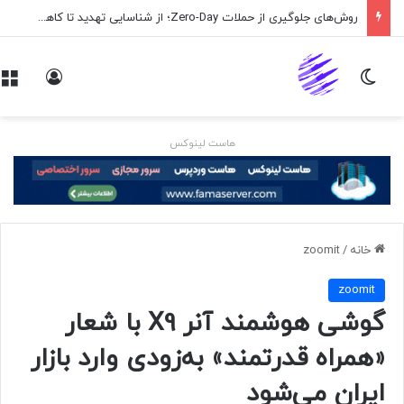
روش‌های جلوگیری از حملات Zero-Day؛ از شناسایی تهدید تا کاهش ریسک
تغییر پوسته
ورود
هاست لینوکس
خانه
/
zoomit
zoomit
گوشی هوشمند آنر X9 با شعار
«همراه قدرتمند» به‌زودی وارد بازار
ایران می‌شود