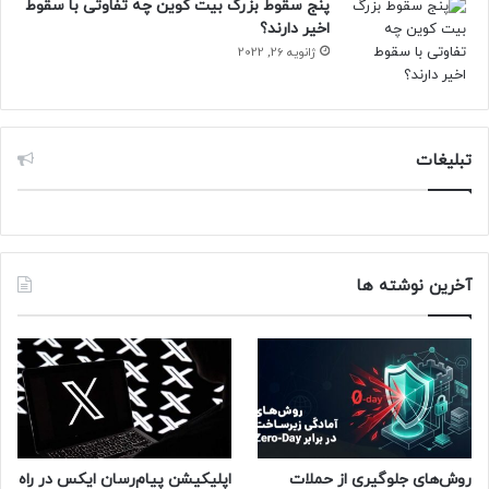
پنج سقوط بزرگ بیت کوین چه تفاوتی با سقوط
به مدت 16 ساعت به موسیقی گوش دهید و بدون وقفه و به
اخیر دارند؟
مدت 13 ساعت صفحه‌نمایش روشن داشته باشید.
ژانویه 26, 2022
عکاسی فاین آرت
گوشی هوشمند آنر X9
به‌راحتی لحظات ارزشمند زندگی را ثبت
تبلیغات
می‌کند. دوربین چهارگانه شامل دوربین 64 مگاپیکسلی همراه با
الگوریتم تصویربرداری بهینه، به شما اجازه می‌دهد زیبایی زندگی را
قاب بگیرید. دوربین ماکرو با 2 مگاپیکسل، دوربین تشخیص عمق
تصویر با 2 مگاپیکسل و دوربین 8 مگاپیکسلی اولترا واید در این
چهارگانه دایره‌ای شکل، که مشخصه اصلی طراحی آنر
X9 نیز
آخرین نوشته ها
هست، قرار گرفته‌اند. در قسمت فوقانی صفحه‌نمایش، دوربین
سلفی 16 مگاپیکسلی برای گرفتن عکس‌های سلفی و دسته‌جمعی
تعبیه شده است.
این مدل گوشی هوشمند در سه رنگ نقره‌ای، آبی و مشکی عرضه
می‌شود.
روش‌های جلوگیری از حملات
اپلیکیشن پیام‌رسان ایکس در راه