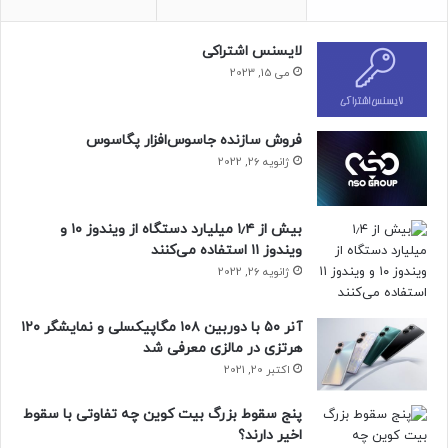
پیام‌رسانی ماهواره‌ای و طراحی و امکانات کارآمد، برای کاربرانی
انتخاب جذابی محسوب می‌شود که به‌دنبال گوشی‌های میان‌رده
لایسنس اشتراکی
هستند. درحال‌حاضر، قیمت گوشی مذکور هنوز مشخص نیست.
می 15, 2023
حتما بخوانید :
شرکت چینی ربات انسان‌نمای نسبتاً پیشرفته
فروش سازنده جاسوس‌افزار پگاسوس
معرفی کرد
ژانویه 26, 2022
منبع : زومیت
بیش از ۱٫۴ میلیارد دستگاه از ویندوز ۱۰ و
ویندوز ۱۱ استفاده می‌کنند
ژانویه 26, 2022
آنر ۵۰ با دوربین ۱۰۸ مگاپیکسلی و نمایشگر ۱۲۰
هرتزی در مالزی معرفی شد
اکتبر 20, 2021
پنج سقوط بزرگ بیت کوین چه تفاوتی با سقوط
اخیر دارند؟