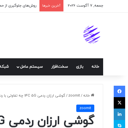
جمعه, 7 آگوست 2026
اپلیکیشن پیام‌رسان ایک
آخرین خبرها
خانه
بازی
سخت‌افزار
سيستم عامل
شبكه 
فیسبوک
خانه
/
zoomit
/
گوشی ارزان ردمی 14C 5G چه تفاوتی با ردمی 13C 5G دارد؟
ایکس
zoomit
لینکداین
اسکایپ