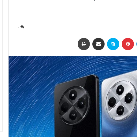
0
لینکداین
پینتریست
اسکایپ
اشتراک با ایمیل
چاپ