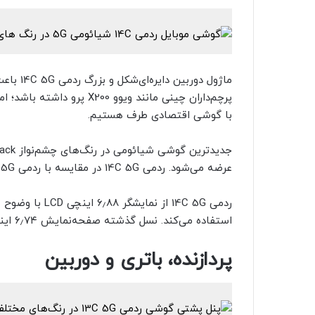
ماژول د
پرچم‌داران چینی مانند ویوو
با گوشی اقتصادی طرف هستیم.
عرضه می‌شود. ردمی 14C 5G در مقایسه با ردمی 13C 5G اندازه‌ی بزرگ‌تری دارد و وزنش به ۲۱۲ گرم می‌رسد.
استفاده می‌کند. نسل گذشته صفحه‌نمایش ۶٫۷۴ اینچی با نرخ نوسازی ۹۰ هرتزی داشت.
پردازنده، باتری و دوربین