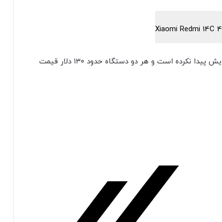
قیمت ردمی 14C 5G در مقایسه با ردمی 13C 5G افزایش پیدا نکرده است و هر دو دستگاه حدود ۱۳۰ دلار قیمت