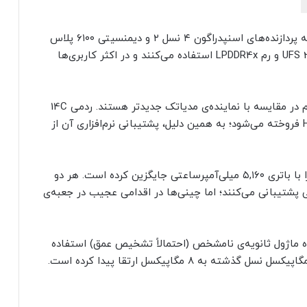
گوشی‌های ردمی 14C 5G و ردمی 13C 5G به‌ترتیب به پردازنده‌های اسنپدراگون ۴ نسل ۲ و دیمنسیتی ۶۱۰۰ پلاس
مجهز هستند. هر دو دستگاه از فضای ذخیره‌سازی UFS 2.2 و رم LPDDR4x استفاده می‌کنند و در اکثر کاربری‌ها
ناگفته نماند که هسته‌های قدرتمند نماینده‌ی کوالکام در مقایسه با نماینده‌ی مدیاتک جدیدتر هستند. ردمی 14C
5G با سیستم‌عامل اندروید ۱۴ و رابط کاربری HyperOS فروخته می‌شود؛ به‌ همین دلیل، پشتیبانی نرم‌افزاری آن از
شیائومی باتری ۵,۰۰۰ میلی‌آمپرساعتی نسل گذشته را با باتری ۵,۱۶۰ میلی‌آمپرساعتی جایگزین کرده است. هر دو
می 14C 5G و ردمی 13C 5G از شارژ ۱۸ واتی پشتیبانی می‌کنند؛ اما چینی‌ها در اقدامی عجیب در جعبه‌ی
لی ۵۰ مگاپیکسلی به‌همراه ماژول ثانویه‌ی نامشخص (احتمالاً تشخیص عمق) استفاده