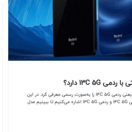
شیائومی امروز جایگزین گوشی ارزان ردمی 13C 5G، یعنی ردمی 14C 5G را به‌صورت رسمی معرفی کرد. در این
مقاله به تفاوت‌های گوشی‌های مقرون‌به‌صرفه‌ی ردمی 14C 5G و ردمی 13C 5G اشاره می‌کنیم تا ببینیم مدل