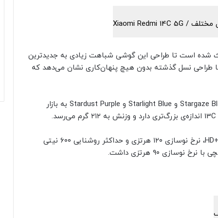
وربین دایره‌ای‌شکل و بزرگ ردمی 14C 5G باعث شده است تا طراحی این گوشی شباهت زیادی به جدیدترین
 X200 پرو داشته باشد؛ اما طراحی نسل گذشته بدون هیچ پنهان‌کاری نشان می‌دهد که
جدیدترین گوشی شیائومی در رنگ‌های چشم‌نواز Stargaze Black و Starlight Blue و Stardust Purple به بازار
ردمی 14C 5G از نمایشگر ۶٫۸۸ اینچی LCD با وضوح +HD، نرخ نوسازی ۱۲۰ هرتزی و حداکثر روشنایی ۶۰۰ نیتی