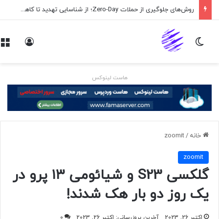
روش‌های جلوگیری از حملات Zero-Day؛ از شناسایی تهدید تا کاهش ریسک
تغییر پوسته
ورود
هاست لینوکس
خانه
/
zoomit
zoomit
گلکسی S23 و شیائومی ۱۳ پرو در
یک روز دو بار هک شدند!
اکتبر 26, 2023
آخرین بروزرسانی: اکتبر 26, 2023
0