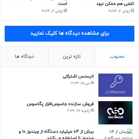
وجود دارند و چه زمانی برطرف می‌شوند.
تلفنی هم ممکن نبود
است
ژوئن 2, 2026
ژوئن 2, 2026
حتما بخوانید :
۲۲ سال پیش در چنین روزی ویندوز XP
منتشر شد
برای مشاهده دیدگاه ها کلیک نمایید
منبع : زومیت
محبوب
تازه ترین
دیدگاه ها
امنیت و حریم خصوصی
فناوری
موبایل
لایسنس اشتراکی
می 15, 2023
فروش سازنده جاسوس‌افزار پگاسوس
ژانویه 26, 2022
بیش از ۱٫۴ میلیارد دستگاه از ویندوز ۱۰ و
ویندوز ۱۱ استفاده می‌کنند