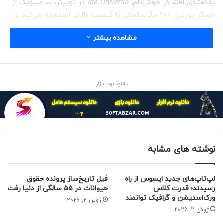
به‌گفته‌ی افشاگر خوش‌نام،
Ice Universe
در توییتر، سامسونگ از
حسگر دوربین ۲۰۰ مگاپیکسلی با کیفیت بالاتر استفاده می‌کند و
این شرکت الگوریتم‌های پردازش تصویر خود را به‌شدت بهبود
مشاهده بیشتر
خواهد داد. افشاگر مدعی شده که گلکسی اس ۲۳ اولترا می‌تواند
تصاویر و ویدئوهای بسیار بهتری در مقایسه با گلکسی اس ۲۲
اولترا در شرایط کم‌نور بگیرد.
دانلود نرم افزار
بااین تفاسیر، گزارش شده که گلکسی اس ۲۳ اولترا بیشترین
پیشرفت را در عملکرد دوربین طی پنج سال گذشته (از زمان گلکسی
اس ۱۰) به ارمغان خواهد آورد. سامسونگ سه حسگر دوربین ۲۰۰
مگاپیکسلی را سال گذشته منتشر کرد؛ اما براساس گزارش‌ها،
گلکسی اس ۲۳ اولترا از یک حسگر کاملاً متفاوت ۲۰۰ مگاپیکسلی
نوشته های مشابه
برای دوربین اصلی استفاده خواهد کرد. هنوز مشخص نیست که آیا
حسگر بزرگتر است یا از جنبه‌ی دیگری بهبود پیدا می‌کند.
لپ‌تاپ‌های جدید ایسوس از راه
فیل تاریخ‌ساز پرونده حقوق
رسیدند؛ قدرت کلاس
حیوانات در ۵۵ سالگی از دنیا رفت
مقاله‌ی مرتبط:
ورک‌استیشن و گرافیک توانمند
ژوئن 2, 2026
ژوئن 2, 2026
سری گلکسی S23 سامسونگ؛ همه مواردی که تاکنون