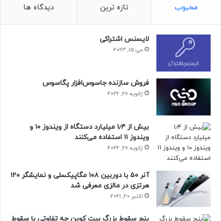
محبوب
تازه ترین
دیدگاه ها
سامسونگ هنوز جزئیاتی درباره‌ی قیمت و دسترسی گلکسی A03
ارائه نکرده است. بااین‌وجود، غول کره‌ای تأیید کرده که گوشی
لایسنس اشتراکی
مذکور در نسخه‌های مجهز به ۳ گیگابایت رم با ۳۲ گیگابایت
می 15, 2023
حافظه ذخیره‌سازی، ۴ گیگابایت رم با ۶۴ گیگابایت حافظه
ذخیره‌سازی، ۴ گیگابایت رم با ۱۲۸ گیگابایت حافظه ذخیره‌سازی
فروخته می‌شود.
فروش سازنده جاسوس‌افزار پگاسوس
ژانویه 26, 2022
بیش از ۱٫۴ میلیارد دستگاه از ویندوز ۱۰ و
ویندوز ۱۱ استفاده می‌کنند
ژانویه 26, 2022
آنر ۵۰ با دوربین ۱۰۸ مگاپیکسلی و نمایشگر ۱۲۰
هرتزی در مالزی معرفی شد
اکتبر 20, 2021
پنج سقوط بزرگ بیت کوین چه تفاوتی با سقوط