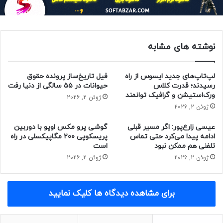
گلکسی A03 در قسمت جلو به دوربین ۵ مگاپیکسل با دریچه‌ی
دیافراگم لنز f/2.2 درون بریدگی وی‌ شکل و در قسمت پشتی از
نوشته های مشابه
چیدمان دوربین دوگانه شامل حسگر اصلی ۴۸ مگاپیکسل با
دریچه‌ی دیافراگم لنز f/1.8 و حسگر عمق‌سنج ۲ مگاپیکسلی با
دریچه‌ی دیافراگم لنز f/2.4 تشکیل شده است.
لپ‌تاپ‌های جدید ایسوس از راه
فیل تاریخ‌ساز پرونده حقوق
رسیدند؛ قدرت کلاس
حیوانات در ۵۵ سالگی از دنیا رفت
ورک‌استیشن و گرافیک توانمند
انرژی گلکسی A03 توسط باتری ۵۰۰۰ میلی‌آمپر‌ساعت تأمین
ژوئن 2, 2026
ژوئن 2, 2026
می‌شود. ابعاد این
گوشی سامسونگ
۱۶۴٫۲ در ۷۵٫۹ در ۹٫۱ میلی‌متر
است و در سه رنگ مشکی، آبی، قرمز عرضه می‌شود.
عیسی زارع‌پور: اگر مسیر قبلی
گوشی پرو مکس اوپو با دوربین
ادامه پیدا می‌کرد حتی تماس
پریسکوپی ۲۰۰ مگاپیکسلی در راه
تلفنی هم ممکن نبود
است
ژوئن 2, 2026
ژوئن 2, 2026
قیمت و دسترسی گلکسی A03
برای مشاهده دیدگاه ها کلیک نمایید
مقاله‌ی مرتبط:
بررسی گلکسی A22 4G سامسونگ