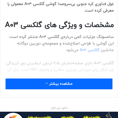
غول فناوری کره جنوبی بی‌سروصدا گوشی گلکسی A03 معمولی را
معرفی کرده است.
مشخصات و ویژگی های گلکسی A03
سامسونگ جزئیات کمی درباره‌ی گلکسی A03 منتشر کرده است.
این گوشی با طراحی اصلاح‌شده و مجموعه‌ی دوربین دوگانه
جانشین
گلکسی A02
می‌شود.
گلکسی A03 دارای صفحه‌نمایش ۶٫۵ اینچی اینفنیتی-وی (بریدگی
وی شکل برای میزبانی دوربین سلفی) و وضوح +HD است. پنل آن
باید از نوع LCD باشد؛ زیرا گوشی هوشمند پایین‌رده محسوب
می‌شود.
مشاهده بیشتر
گوشی جدید سامسونگ از تراشه‌ی هشت‌هسته‌ای ناشناخته با
فرکانس ۱٫۶ گیگاهرتز استفاده می‌کند. ,واحد پردازش مرکزی (CPU)
دانلود نرم افزار
شامل دو خوشه متشکل از دو هسته ۱٫۶ گیگاهرتز و ۶ هسته ۱٫۶
گیگاهرتز است.