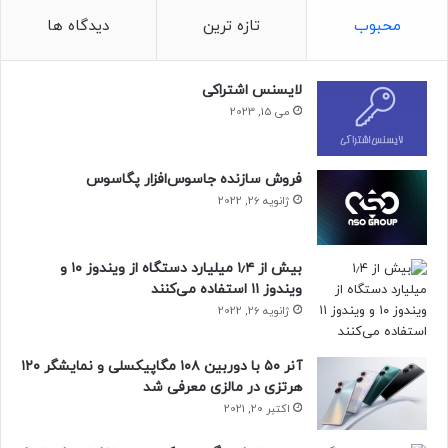
حتما بخوانید :
خودنمایی ابرخودرو چینی؛ BYD Y9 وارد پیست
محبوب
تازه ترین
دیدگاه ها
معروف نوربرگ‌رینگ شد [تماشا کنید]
منبع : زومیت
لایسنس اشتراکی
می 15, 2023
فناوری
مطالب موبایل
فروش سازنده جاسوس‌افزار پگاسوس
ژانویه 26, 2022
بیش از ۱٫۴ میلیارد دستگاه از ویندوز ۱۰ و
ویندوز ۱۱ استفاده می‌کنند
ژانویه 26, 2022
آنر ۵۰ با دوربین ۱۰۸ مگاپیکسلی و نمایشگر ۱۲۰
هرتزی در مالزی معرفی شد
اکتبر 20, 2021