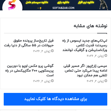
که «موضوع تجهیز زد فلیپ ۷ به اگزینوس ۲۵۰۰ را از طریق یک
مقام ارشد سامسونگ الکترونیکس تأیید کرده است.»
گفته می‌شود که سامسونگ قصد دارد ۳ میلیون دستگاه گوشی
نوشته های مشابه
سامسونگ مدل گلکسی زد فلیپ ۷ را تولید کند که تنها ۱ درصد از
فروش سالانه‌ی سامسونگ را تشکیل می‌دهد. از آنجایی که انتظار
می‌رود گلکسی زد فلیپ ۷ و گلکسی زد فولد ۷ در اواسط سال ۲۰۲۵
لپ‌تاپ‌های جدید ایسوس از راه
فیل تاریخ‌ساز پرونده حقوق
رسیدند؛ قدرت کلاس
حیوانات در ۵۵ سالگی از دنیا رفت
عرضه شوند، سامسونگ زمان کافی برای بهبود بازدهی اولین
ورک‌استیشن و گرافیک توانمند
ژوئن 2, 2026
تراشه‌ی پرچمدار ۳ نانومتری خود خواهد داشت.
ژوئن 2, 2026
عیسی زارع‌پور: اگر مسیر قبلی
گوشی پرو مکس اوپو با دوربین
ادامه پیدا می‌کرد حتی تماس
پریسکوپی ۲۰۰ مگاپیکسلی در راه
تلفنی هم ممکن نبود
است
ژوئن 2, 2026
ژوئن 2, 2026
برای مشاهده دیدگاه ها کلیک نمایید