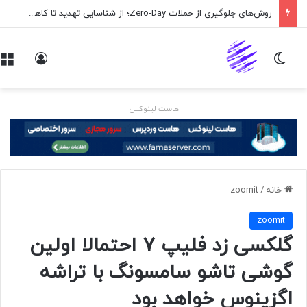
روش‌های جلوگیری از حملات Zero-Day؛ از شناسایی تهدید تا کاهش ریسک
تغییر پوسته
ورود
هاست لینوکس
خانه
/
zoomit
zoomit
گلکسی زد فلیپ ۷ احتمالا اولین
گوشی تاشو سامسونگ با تراشه
اگزینوس خواهد بود