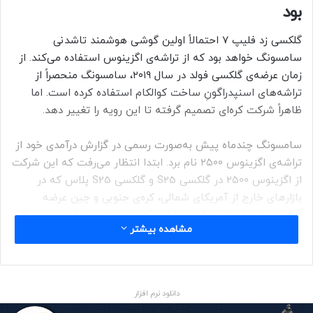
بود
گلکسی زد فلیپ ۷ احتمالاً اولین گوشی هوشمند تاشدنی
سامسونگ خواهد بود که از تراشه‌ی اگزینوس استفاده می‌کند. از
زمان عرضه‌ی گلکسی فولد در سال ۲۰۱۹، سامسونگ منحصراً از
تراشه‌های اسنپدراگونِ ساخت کوالکام استفاده کرده است. اما
ظاهراً شرکت کره‌ای تصمیم گرفته تا این رویه را تغییر دهد.
سامسونگ چندماه پیش به‌صورت رسمی در گزارش درآمدی خود از
تراشه‌ی اگزینوس ۲۵۰۰ نام برد. ابتدا انتظار می‌رفت که این شرکت
از اگزینوس ۲۵۰۰ در گلکسی S25 و گلکسی S25 پلاس که در
بازارهای خارج از آمریکای شمالی، کره‌ی جنوبی و چین عرضه
خواهند شد، استفاده کند. اما این گزارش نشان داد که سامسونگ
مشاهده بیشتر
هنوز نتوانسته به بازدهی مناسبی برای تجهیز میلیون‌ها گوشی
سری گلکسی S25 دست پیدا کند.
گزارشی از TheElec ادعا می‌کند که گلکسی زد فلیپ ۷ به تراشه‌ی
دانلود نرم افزار
اگزینوس ۲۵۰۰ مجهز خواهد شد. این منبع کره‌ای گزارش می‌دهد