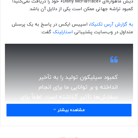
دیش ماهواره‌ای «Dishy McFlatface» خود را دریافت نمی‌کنید؛
کمبود تراشه جهانی ممکن است یکی از دلایل آن باشد.
به گزارش آرس تکنیکا
، اسپیس ایکس در پاسخ به یک پرسش
متداول در وب‌سایت پشتیبانی
استارلینک
گفت:
کمبود سیلیکون تولید را به تأخیر
انداخته و بر توانایی ما برای انجام
سفارش‌ها تأثیر گذاشته است. لطفاً برای
به دست آوردن اطلاعات آخرین تخمین
مشاهده بیشتر
درباره زمان انجام سفارش خود، صفحه
کاربریتان را بررسی کنید.