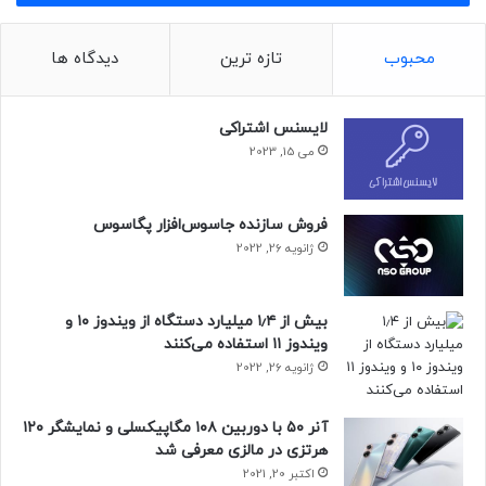
ایالات متحده آمریکا) به تعویق افتاده است. همچنین در
وب‌سایت استارلینک، زمان مورد انتظار برای ارائه خدمات از اوایل
محبوب
تازه ترین
دیدگاه ها
تا اواسط سال ۲۰۲۲ در مناطق دیگر گزارش داده شده است.
یکی از کاربران ردیت هفته گذشته در ساب‌ردیت استارلینک
لایسنس اشتراکی
می 15, 2023
نوشت:
فروش سازنده جاسوس‌افزار پگاسوس
ژانویه 26, 2022
در اکانت من هنوز نوشته شده «اواخر
بیش از ۱٫۴ میلیارد دستگاه از ویندوز ۱۰ و
ویندوز ۱۱ استفاده می‌کنند
۲۰۲۱»، اما برای اطمینان به صفحه اصلی
ژانویه 26, 2022
رفتم و آدرس خود را به گونه‌ای نوشتم
که انگار قرار است دوباره سفارش بدهم؛
آنر ۵۰ با دوربین ۱۰۸ مگاپیکسلی و نمایشگر ۱۲۰
اکنون زمان اعلام شده به «اواخر ۲۰۲۲»
هرتزی در مالزی معرفی شد
اکتبر 20, 2021