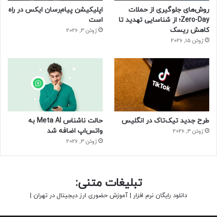
روش‌های جلوگیری از حملات
اپلیکیشن پیام‌رسان ایکس در راه
Zero-Day؛ از شناسایی تهدید تا
است
کاهش ریسک
ژوئن 3, 2026
ژوئن 15, 2026
اگر سفارش خود را برای مکانی که تحت
پوشش ما است و ظرفیت دارد ارسال
کنید، یک ایمیل تاییدیه با شماره
سفارش، خدمات و آدرس خود دریافت
خواهید کرد و می‌توانید جزئیات ارسال را
طرح جدید تیک‌تاک در انگلیس
حالت ناشناس Meta AI به
واتس‌اپ اضافه شد
ژوئن 3, 2026
در صفحه‌حسابتان مشاهده کنید. ما
ژوئن 3, 2026
معمولا کیت‌های استارلینک را ظرف ۲
هفته ارسال می‌کنیم.
تبلیغات متنی:
دانلود رایگان نرم افزار
|
آموزش حضوری ارز دیجیتال در تهران
|
درحالی‌که جدول زمانی دو هفته‌ای برای سفارش‌های تکمیل‌شده
امیدوارکننده به نظر می‌رسد، تنها زمانی می‌توانید خدمات مربوطه