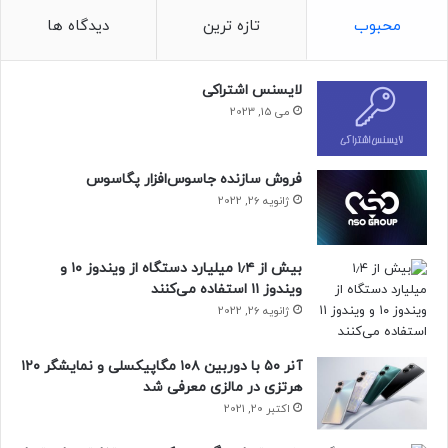
زمان زمان اسکندر باتلاقی بوده و بنابراین با توصیف میدان نبرد
محبوب
تازه ترین
دیدگاه ها
همخوانی ندارد. این امر آن‌ها را قادر ساخت این مکان‌ها را به
عنوان میدان نبرد رد کنند.
لایسنس اشتراکی
حتما بخوانید :
رئیس پلی‌استیشن از مورد انتظارترین بازی
می 15, 2023
۲۰۲۵ می‌گوید
منبع : زومیت
فروش سازنده جاسوس‌افزار پگاسوس
ژانویه 26, 2022
بیش از ۱٫۴ میلیارد دستگاه از ویندوز ۱۰ و
ویندوز ۱۱ استفاده می‌کنند
ژانویه 26, 2022
آنر ۵۰ با دوربین ۱۰۸ مگاپیکسلی و نمایشگر ۱۲۰
هرتزی در مالزی معرفی شد
اکتبر 20, 2021