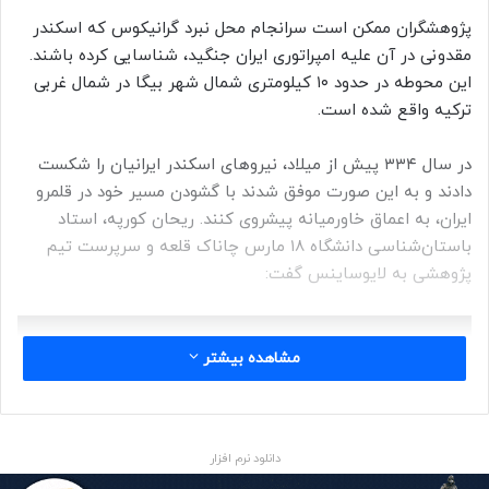
پژوهشگران ممکن است سرانجام محل نبرد گرانیکوس که اسکندر
مقدونی در آن علیه امپراتوری ایران جنگید، شناسایی کرده باشند.
این محوطه در حدود ۱۰ کیلومتری شمال شهر بیگا در شمال غربی
ترکیه واقع شده است.
در سال ۳۳۴ پیش از میلاد، نیروهای اسکندر ایرانیان را شکست
دادند و به این صورت موفق شدند با گشودن مسیر خود در قلمرو
ایران، به اعماق خاورمیانه پیشروی کنند. ریحان کورپه، استاد
باستا‌ن‌شناسی دانشگاه ۱۸ مارس چاناک قلعه و سرپرست تیم
پژوهشی به لایوساینس گفت:
مشاهده بیشتر
نبرد گرانیکوس نه تنها یکی از نقاط عطف
دانلود نرم افزار
در زندگی اسکندر بود که عنوان «کبیر» را