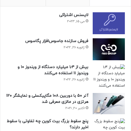
Mi 11i
لایسنس اشتراکی
Mi 11X
می 15, 2023
Mi 11X Pro
Xiaomi 11i / Hypercharge
فروش سازنده جاسوس‌افزار پگاسوس
Xiaomi 11T / Pro
ژانویه 26, 2022
Mi 11 Lite 4G/5G/LE/Lite NE 5G
Xiaomi 12S
بیش از ۱٫۴ میلیارد دستگاه از ویندوز ۱۰ و
Xiaomi 12S Pro
ویندوز ۱۱ استفاده می‌کنند
Xiaomi 12 Pro Dimensity Edition
ژانویه 26, 2022
Xiaomi 12S Ultra
Xiaomi 12
آنر ۵۰ با دوربین ۱۰۸ مگاپیکسلی و نمایشگر ۱۲۰
هرتزی در مالزی معرفی شد
Xiaomi 12 Pro
اکتبر 20, 2021
Xiaomi 12 Lite
Xiaomi 12X
پنج سقوط بزرگ بیت کوین چه تفاوتی با سقوط
اخیر دارند؟
Xiaomi 12T