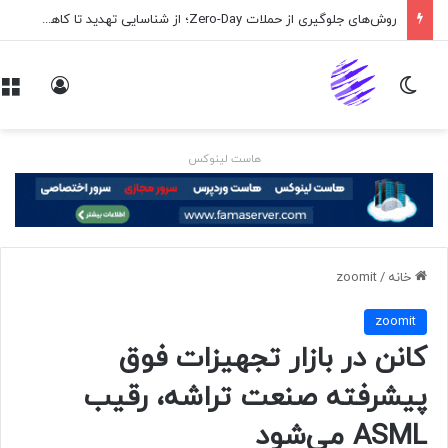
روش‌های جلوگیری از حملات Zero-Day؛ از شناسایی تهدید تا کاهش ریسک
تغییر پوسته
ورود
هاست لینوکس
خانه
/
zoomit
zoomit
کانن در بازار تجهیزات فوق
پیشرفته صنعت تراشه، رقیب
ASML می‌شود