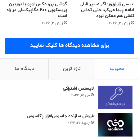
عیسی زارع‌پور: اگر مسیر قبلی
گوشی پرو مکس اوپو با دوربین
حتما بخوانید :
چین مدعی دستاوردی بی‌سابقه در محاسبات
ادامه پیدا می‌کرد حتی تماس
پریسکوپی ۲۰۰ مگاپیکسلی در راه
کوانتومی شد
تلفنی هم ممکن نبود
است
ژوئن 2, 2026
ژوئن 2, 2026
منبع : زومیت
برای مشاهده دیدگاه ها کلیک نمایید
پردازنده
سخت افزار
فناوری
محبوب
تازه ترین
دیدگاه ها
لایسنس اشتراکی
می 15, 2023
فروش سازنده جاسوس‌افزار پگاسوس
ژانویه 26, 2022