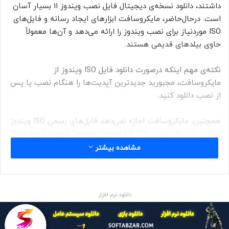
داشتند، دانلود نسخه‌ی دیجیتال فایل نصب ویندوز ۱۱ بسیار آسان
است. درحال‌حاضر، مایکروسافت ابزارهای ایجاد رسانه و فایل‌های
ISO موردنیاز برای نصب ویندوز را ارائه می‌دهد و آن‌ها معمولاً
حاوی بیلدهای قدیمی‌ هستند.
نکته‌ی مهم اینکه درصورت دانلود فایل ISO ویندوز از
مایکروسافت، مجبورید جدیدترین آپدیت‌ها را هنگام نصب یا پس‌
از‌ نصب دانلود کنید.
همچنین، مایکروسافت اجازه نمی‌دهد فایل‌های رسمی ISO ویندوز
را بدون اشتراک معتبر Volume License Service Center (VLSC)
برای دستگاه‌های مجهز به پردازنده‌های مبتنی‌بر ARM دانلود کنید.
مشاهده بیشتر
این شرکت فایل‌های ISO را برای هر بیلد منتشرشده در برنامه‌ی
اینسایدر ویندوز ارائه نمی‌دهد؛ به‌همین‌دلیل، نصب چنین بیلدهایی
بدون اتصال به اینترنت و انجام چندین مرحله‌ی اضافه امکان‌پذیر
دانلود نرم افزار
نیست.
خوشبختانه راهکار بسیار مفید و ساده‌ای به‌‌عنوان پلتفرم