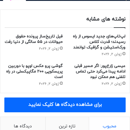
به‌روزرسانی یکپارچه (UUP) وجود دارد که امکان ساخت ISO
آماده‌ی ویندوز را برای هر کامپیوتری با هر معماری پردازشی فراهم
نوشته های مشابه
می‌کند.
لپ‌تاپ‌های جدید ایسوس از راه
فیل تاریخ‌ساز پرونده حقوق
رسیدند؛ قدرت کلاس
حیوانات در ۵۵ سالگی از دنیا رفت
ورک‌استیشن و گرافیک توانمند
کپی لینک
ژوئن 2, 2026
پلتفرم به‌روزرسانی یکپارچه (UUP)
ژوئن 2, 2026
چیست؟
عیسی زارع‌پور: اگر مسیر قبلی
گوشی پرو مکس اوپو با دوربین
ادامه پیدا می‌کرد حتی تماس
پریسکوپی ۲۰۰ مگاپیکسلی در راه
تلفنی هم ممکن نبود
است
پلتفرم به‌روزرسانی یکپارچه (UUP) جدیدترین نسل از روش تحویل
ژوئن 2, 2026
ژوئن 2, 2026
به‌روزرسانی مایکروساف است که روی همه‌ی دستگاه‌های
ویندوزی پیشرفته از کامپیوترهای رومیزی گرفته تا لپ تاپ،
تبلت، سرورها و دستگاه‌های اینترنت اشیاء اجرا می‌شود. این
برای مشاهده دیدگاه ها کلیک نمایید
راهکار ماهیت کاملاً ماژولاری دارد و همه‌چیز را از به‌روزرسانی
باکیفیت ماهانه تا به‌روزرسانی‌های سالانه‌ی قابلیت‌ها و
نسخه‌های پیش‌نمایش اینسایدر پوشش می‌دهد.
محبوب
تازه ترین
دیدگاه ها