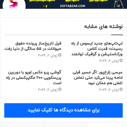
در مرحله بعد، اپلیکیشنی که می‌خواهید در نیمه بالای صفحه قرار
دهید، پیدا کنید. روی آیکون آن در بالای پنجره پیش‌نمایش ضربه
نوشته های مشابه
بزنید.
لپ‌تاپ‌های جدید ایسوس از راه
فیل تاریخ‌ساز پرونده حقوق
رسیدند؛ قدرت کلاس
حیوانات در ۵۵ سالگی از دنیا رفت
ورک‌استیشن و گرافیک توانمند
ژوئن 2, 2026
Split Screen را از منو انتخاب کنید. همچنین این گزینه ممکن
ژوئن 2, 2026
است با عبارت Open in Split Screen View نشان داده شود.
عیسی زارع‌پور: اگر مسیر قبلی
گوشی پرو مکس اوپو با دوربین
ادامه پیدا می‌کرد حتی تماس
پریسکوپی ۲۰۰ مگاپیکسلی در راه
تلفنی هم ممکن نبود
است
ژوئن 2, 2026
ژوئن 2, 2026
اپ مورد نظر شما اکنون بالای صفحه‌نمایش نشان داده می‌شود.
اپ‌های اخیر نیز در زیر آن ظاهر می‌شوند و می‌توانید یکی را برای
برای مشاهده دیدگاه ها کلیک نمایید
قرار دادن آن در نیمه پایین نمایشگر انتخاب کنید.