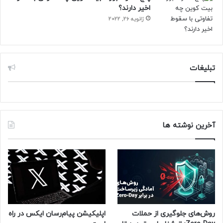
اخیر دارند؟
مقاله‌ی مرتبط:
ژانویه 26, 2022
هر آنچه باید درمورد اپلیکیشن Health سامسونگ بدانید
امیدواریم این آموزش برای شما همراهان همیشگی نیوزلن کاربردی
تبلیغات
باشد.
آخرین نوشته ها
روش‌های جلوگیری از حملات
اپلیکیشن پیام‌رسان ایکس در راه