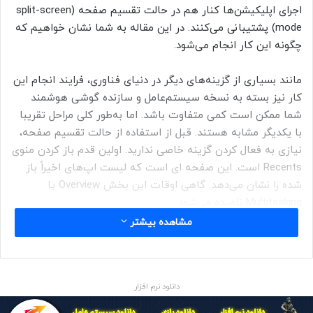
اجرای اپلیکیشن‌ها کنار هم در حالت تقسیم صفحه (split-screen
mode) پشتیبانی می‌کنند. در این مقاله به شما نشان خواهیم که
چگونه این کار انجام می‌شود.
مانند بسیاری از گزینه‌های دیگر در دنیای فناوری، فرایند انجام این
کار نیز بسته به نسخه سیستم‌عامل و سازنده گوشی هوشمند
شما ممکن است کمی متفاوت باشد. اما به‌طور کلی مراحل تقریبا
با یکدیگر مشابه هستند. قبل از استفاده از حالت تقسیم صفحه،
نیازی به فعال کردن گزینه خاصی ندارید. اولین قدم باز کردن منوی
Recents است. این صفحه ای است که لیست اپ‌های اخیراً باز
شده را نشان می‌دهد. گاهی اوقات این بخش Overview
یا
Multitasking
نامیده می‌شود.
مشاهده بیشتر
اگر از پیمایش اشاره‌ای (gesture navigation) استفاده می‌کنید،
انگشت خود را از پایین صفحه به بالا کشیده و آن خود را برای چند
ثانیه روی مرکز صفحه نگه دارید. اگر از نوار پیمایش سه‌دکمه‌ای
دانلود نرم افزار
استفاده می‌کنید، روی دکمه Recents ضربه بزنید.