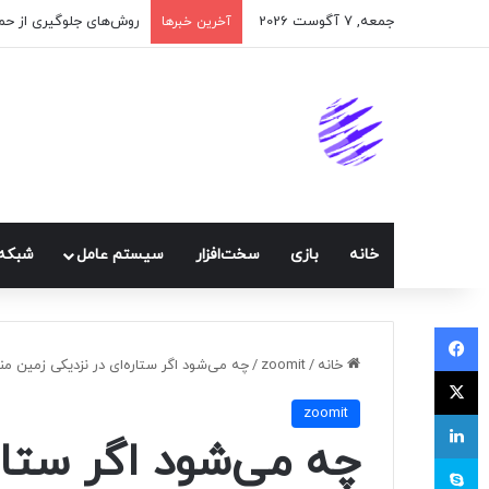
جمعه, 7 آگوست 2026
اپلیکیشن پیام‌رسان ایک
آخرین خبرها
خانه
بازی
سخت‌افزار
سيستم عامل
شبكه 
فیسبوک
خانه
/
zoomit
/
چه می‌شود اگر ستاره‌ای در نزدیکی زمین م
ایکس
zoomit
لینکداین
چه می‌شود اگر ستاره
اسکایپ