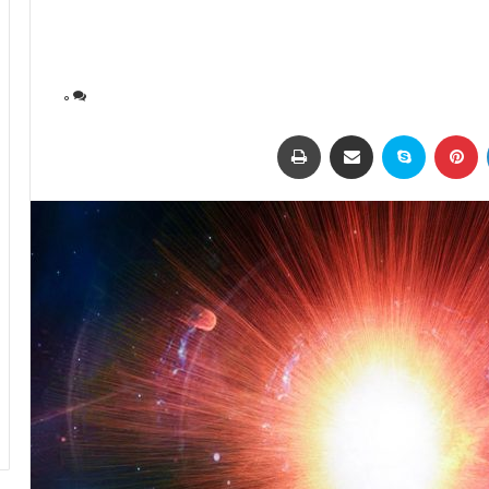
0
لینکداین
پینتریست
اسکایپ
اشتراک با ایمیل
چاپ