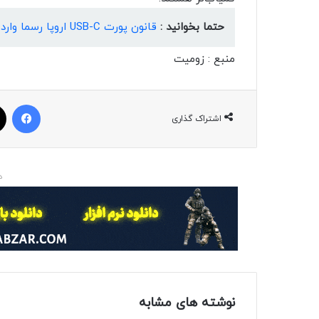
حتما بخوانید :
قانون پورت USB-C اروپا رسما وارد فاز اجرایی شد؛ اما این چه معنایی دارد؟
منبع : زومیت
فیسبوک
اشتراک گذاری
د
نوشته های مشابه