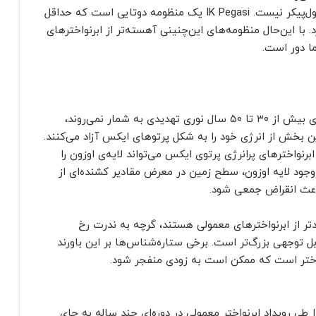
نزدیک‌ترین کاندید ابرنواختر به هیچ‌عنوان ستاره‌ای غول‌پیکر نیست. IK Pegasi یک منظومه دوتایی است که حداقل
‌های لازم برای ایجاد ابرنواختر نوع 1a را دارد. با این‌حال منظومه‌های این‌چنینی آهسته‌تر از ابرنواخترهای
ا دور است.
گرچه به طور کلی ستاره‌های در حال انفجار در فاصله‌ی بیش از ۳۰ تا ۵۰ سال نوری تهدیدی به شمار نمی‌روند،
ین بخش از انرژی خود را به شکل پرتوهای ایکس آزاد می‌کنند.
۱۶۰ سال نوری از یکی از ابرنواخترهای پرانرژی پرتوی ایکس می‌تواند لایه‌ی اوزون را
ن وجود لایه اوزون، سطح زمین در معرض مقادیر کشنده‌ای از
باعث انقراض جمعی شود.
تر از ابرنواختر‌های معمولی هستند، گرچه به ندرت رخ
ل توجهی بزرگ‌تر است. برخی ستاره‌شناس‌ها بر این باورند
‌نواختر است که ممکن است به زودی منفجر شود.
ا طی رویداد ابرنواختر معمولی در دوره‌ای چند ساله به جای