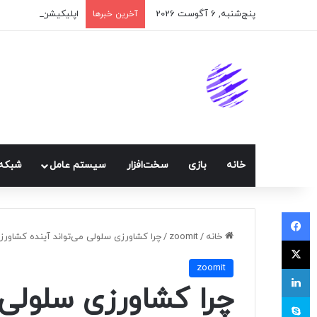
پنج‌شنبه, 6 آگوست 2026
اپلیکیشن پیام‌رسان 
آخرین خبرها
خانه
بازی
سخت‌افزار
سيستم عامل
شبكه 
فیسبوک
خانه
/
zoomit
/
چرا کشاورزی سلولی می‌تواند آینده کشاورز
ایکس
zoomit
لینکداین
چرا کشاورزی سلولی 
اسکایپ