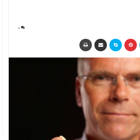
0
لینکداین
پینتریست
اسکایپ
اشتراک با ایمیل
چاپ