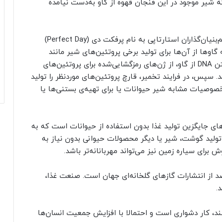
ه شیر موجود در این فنجان قهوه از گاو به‌دست نیامده
گاندی و رایان پاندیا، مهندس زیستی همکارش که هم‌بنیان‌گذاران استارتاپی به نام پرفکت دی (Perfect Day)
 گاوها از آن‌ها برای تولید برخی پروتئین‌های شیر مانند
پروتئین آب پنیر استفاده می‌کنند. آن‌ها به‌جای گرفتن DNA از گاو، از ژن‌های رمزگشایی‌شده برای پروتئین‌های
د. سپس، در فرایند تخمیر، قارچ پروتئین‌های موردنظر را تولید
خصوصیات مشابه شیر حیوانات یا برای تهیه‌ی بستنی‌ها یا
ه‌های جایگزین تولید غذا بدون استفاده از حیوانات است که به
ولید گوشت، شیر یا دیگر محصولات حیوانی بدون نیاز به
رای سیاره زمین نیز می‌تواند مهربانانه‌تر باشد.
رش دام‌ها به‌تنهایی مسئول حدود ۱۴/۵ درصد از انتشارات گازهای گلخانه‌ای جهان است. صنعت غذا،
.
نند، کار دشواری است و احتمالا با افزایش جمعیت انسان‌ها