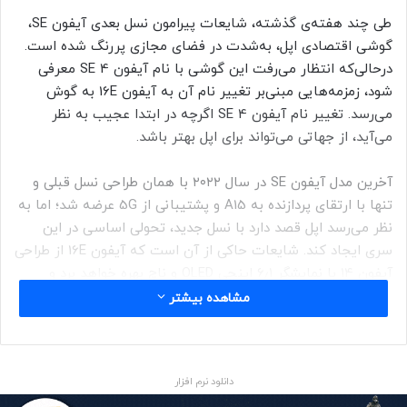
طی چند هفته‌ی گذشته، شایعات پیرامون نسل بعدی آیفون SE،
گوشی اقتصادی اپل، به‌شدت در فضای مجازی پررنگ شده است.
درحالی‌که انتظار می‌رفت این گوشی با نام آیفون SE 4 معرفی
شود، زمزمه‌هایی مبنی‌بر تغییر نام آن به آیفون 16E به گوش
می‌رسد. تغییر نام آیفون SE 4 اگرچه در ابتدا عجیب به نظر
می‌آید، از جهاتی می‌تواند برای اپل بهتر باشد.
آخرین مدل آیفون SE در سال ۲۰۲۲ با همان طراحی نسل قبلی و
تنها با ارتقا‌ی پردازنده به A15 و پشتیبانی از 5G عرضه شد؛ اما به
نظر می‌رسد اپل قصد دارد با نسل جدید، تحولی اساسی در این
سری ایجاد کند. شایعات حاکی از آن است که آیفون 16E از طراحی
آیفون ۱۴ با نمایشگر ۶٫۱ اینچی OLED و ناچ بهره خواهد برد و
به‌جای حسگر اثر انگشت، از سیستم تشخیص چهره‌‌ی Face ID
مشاهده بیشتر
استفاده خواهد کرد و این بزرگ‌ترین تغییر در طراحی آیفون SE از
سال ۲۰۲۰ خواهد بود.
دانلود نرم افزار
علاوه‌بر تغییر طراحی، انتظار می‌رود گوشی مورد بحث از پردازنده‌ی