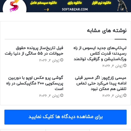
قدرتمند A18 با قابلیت‌های هوش مصنوعی اپل، درگاه USB-C و
دوربین پشتی ۴۸ مگاپیکسلی مشابه آیفون ۱۵ بهره‌مند باشد.
همچنین، گفته می‌شود که آیفون 16E اولین گوشی اپل خواهد بود
که از مودم 5G اختصاصی این شرکت استفاده می‌کند.
نوشته های مشابه
لپ‌تاپ‌های جدید ایسوس از راه
فیل تاریخ‌ساز پرونده حقوق
رسیدند؛ قدرت کلاس
حیوانات در ۵۵ سالگی از دنیا رفت
ورک‌استیشن و گرافیک توانمند
ژوئن 2, 2026
بنابر گزارش 9to5mac، یکی از ابهامات در مورد آیفون SE نسل
ژوئن 2, 2026
چهارم، مربوط‌ به قیمت آن می‌شود. برخی منابع، قیمت ۴۹۹ دلار را
عیسی زارع‌پور: اگر مسیر قبلی
گوشی پرو مکس اوپو با دوربین
برای آیفون SE 4 پیش‌بینی کرده‌اند؛ اما باتوجه‌به قیمت ۵۹۹
ادامه پیدا می‌کرد حتی تماس
پریسکوپی ۲۰۰ مگاپیکسلی در راه
دلاری آیفون ۱۴ و ۶۹۹ دلاری آیفون ۱۵، این قیمت بسیار پایین به
تلفنی هم ممکن نبود
است
نظر می‌رسد. همین مورد، سؤالی اساسی ایجاد خواهد کرد که
ژوئن 2, 2026
ژوئن 2, 2026
چطور گوشی‌ای با قطعاتی از هر دو مدل و پردازنده‌ای جدیدتر،
می‌تواند قیمتی به‌مراتب کمتر داشته باشد؟
برای مشاهده دیدگاه ها کلیک نمایید
البته دو عامل می‌تواند هزینه‌های اپل را برای تولید آیفون 16E
کاهش دهد که یکی از آن‌ها مربوط‌ به استفاده از مودم‌ اختصاصی