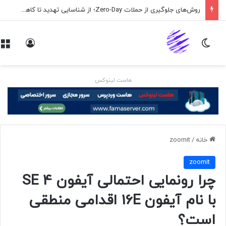
روش‌های جلوگیری از حملات Zero-Day؛ از شناسایی تهدید تا کاهش ریسک
تغییر پوسته
ورود
هاست لینوکس
خانه
/
zoomit
zoomit
چرا رونمایی احتمالی آیفون SE 4
با نام آیفون 16E اقدامی منطقی
است؟