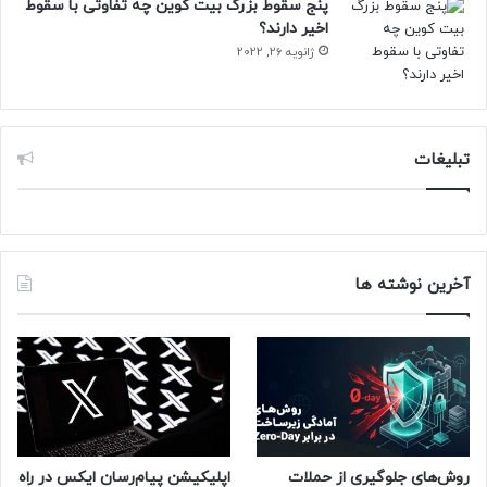
پنج سقوط بزرگ بیت کوین چه تفاوتی با سقوط
اخیر دارند؟
ژانویه 26, 2022
تبلیغات
آخرین نوشته ها
مقاله‌های مرتبط
همچنین نام SE گاهی اوقات حس یک محصول «ارزان» یا «نسل
قدیمی» را القا می‌کند که ممکن استبرخی از خریداران را از آن دور
کند. نام 16E این تصور را تغییر خواهد داد و به گوشی هویتی
روش‌های جلوگیری از حملات
اپلیکیشن پیام‌رسان ایکس در راه