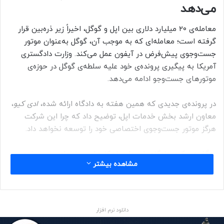
می‌دهد
معامله‌ی ۲۰ میلیارد دلاری بین اپل و گوگل، اخیراً زیر ذره‌بین قرار
گرفته است؛ معامله‌ای که به موجب آن، گوگل به‌عنوان موتور
جست‌وجوی پیش‌فرض در آیفون عمل می‌کند. وزارت دادگستری
آمریکا به پیگیری پرونده‌ی خود علیه سلطه‌ی گوگل در حوزه‌ی
موتورهای جست‌وجو ادامه می‌دهد.
در پرونده‌ی جدیدی که همین هفته به دادگاه ارائه شده،
ادی کیو
،
معاون ارشد بخش خدمات اپل، توضیح داد که چرا این شرکت
هرگز موتور جست‌وجوی اختصاصی خود را توسعه نخواهد داد.
به‌گفته‌ی کیو، دادگاه باور دارد راهکارهای پیشنهادی در پرونده‌ی
مشاهده بیشتر
گوگل، اپل را به «توسعه‌ی موتور جست‌وجوی اختصاصی خود یا
ورود به بازار تبلیغات متنی جست‌وجو» و رقابت با سلطه‌ی گوگل
سوق می‌دهد؛ اما «این فرض اشتباه است.»
دانلود نرم افزار
کیو در توضیح عدم حضور اپل در بازار موتورهای جست‌وجو سه