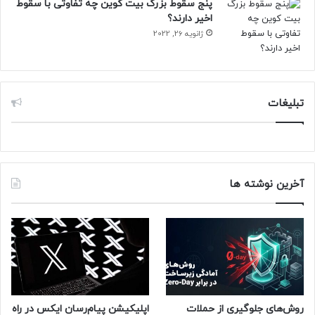
پنج سقوط بزرگ بیت کوین چه تفاوتی با سقوط
از منافع خود مستقلاً در دادگاه شرکت کند.
اخیر دارند؟
ژانویه 26, 2022
حتما بخوانید :
مدیرعامل «خانومی»: برای ورود به بورس
هدف‌گذاری کرده‌ایم
منبع : زومیت
تبلیغات
آخرین نوشته ها
روش‌های جلوگیری از حملات
اپلیکیشن پیام‌رسان ایکس در راه