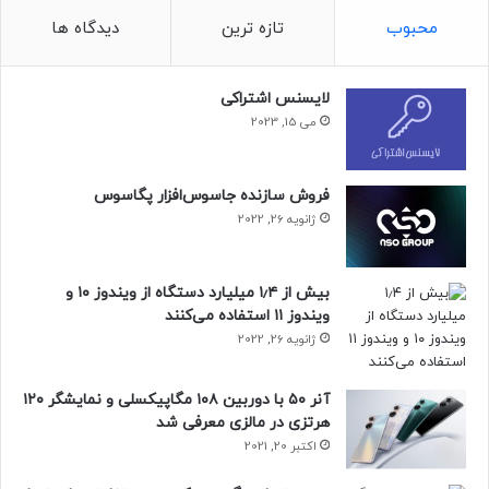
محبوب
تازه ترین
دیدگاه ها
لایسنس اشتراکی
می 15, 2023
فروش سازنده جاسوس‌افزار پگاسوس
ژانویه 26, 2022
بیش از ۱٫۴ میلیارد دستگاه از ویندوز ۱۰ و
ویندوز ۱۱ استفاده می‌کنند
ژانویه 26, 2022
مقاله‌های مرتبط
آنر ۵۰ با دوربین ۱۰۸ مگاپیکسلی و نمایشگر ۱۲۰
اپل نگران است که در جریان دادگاه، گوگل به‌جای تمرکز بر منافع
هرتزی در مالزی معرفی شد
مشترک با اپل، بیشتر به دفاع از خودش در برابر اتهامات
اکتبر 20, 2021
ضدانحصاری بپردازد؛ موضوعی که می‌تواند به ضرر قرارداد سودآور
بین این دو شرکت تمام شود. در نتیجه، اپل تصمیم دارد برای دفاع