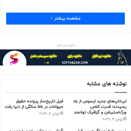
پنل دوربین تمام‌عرض شده؛ اما برآمده نیست و فقط لنزها و فلاش
دوربین کمی از سطح بالاترند. دوربین اصلی از ۴۸ به ۵۰ مگاپیکسل
مشاهده بیشتر
ارتقا یافته؛ اما تغییر قابل‌توجه در بخش دوربین‌ها، اضافه‌شدن
دوربین اولتراواید ۸ مگاپیکسلی با میدان دید ۱۱۹ درجه است که
هنگام عکاسی، انعطاف‌پذیری بیشتری ارائه می‌دهد. البته وضوح
دانلود نرم افزار
دوربین سلفی هم دوبرابر شده و به ۱۶ مگاپیکسل رسیده است.
به‌لطف تراشه‌ی دایمنسیتی ۸۱۰ که با فناوری ۶ نانومتری تولید
شده، اینترنت 5G نیز دردسترس است. در مقام مقایسه، تراشه
نوشته های مشابه
M3 پرو از نوع دایمنسیتی ۷۰۰ بود که با فناوری ۷ نانومتری
ساخته شده بود.
لپ‌تاپ‌های جدید ایسوس از راه
فیل تاریخ‌ساز پرونده حقوق
رسیدند؛ قدرت کلاس
حیوانات در ۵۵ سالگی از دنیا رفت
ورک‌استیشن و گرافیک توانمند
ژوئن 2, 2026
ژوئن 2, 2026
این گوشی همانند نسل قبلی به باتری ۵۰۰۰ میلی‌آمپرساعتی مجهز