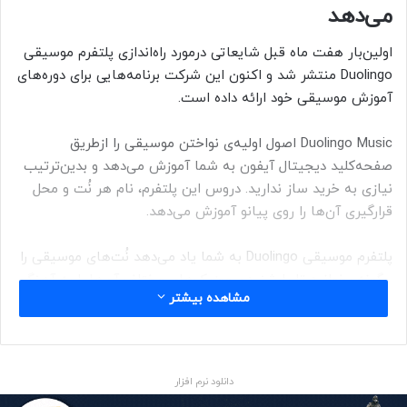
می‌دهد
اولین‌بار هفت ماه قبل شایعاتی درمورد راه‌اندازی پلتفرم موسیقی
Duolingo منتشر شد و اکنون این شرکت برنامه‌هایی برای دوره‌های
آموزش موسیقی خود ارائه داده است.
Duolingo Music اصول اولیه‌ی نواختن موسیقی را ازطریق
صفحه‌کلید دیجیتال آیفون به شما آموزش می‌دهد و بدین‌ترتیب
نیازی به خرید ساز ندارید. دروس این پلتفرم، نام هر نُت و محل
قرارگیری آن‌ها را روی پیانو آموزش می‌دهد.
پلتفرم موسیقی Duolingo به شما یاد می‌دهد نُت‌های موسیقی را
چگونه بخوانید تا با شنیدن موزیک‌های مختلف آن‌ها را به آهنگ
مشاهده بیشتر
ترجمه کنید. درنهایت همه‌چیز در یادگیری نحوه‌ی اجرای آهنگ
کامل، با یکدیگر ترکیب می‌شود. دوره‌های آموزشی پلتفرم مذکور به
تقویت حس شنیداری شما کمک می‌کنند تا بتوانید با شنیدن هر
آهنگ، نت‌های بالا و پایین آن را تشخیص دهید.
دانلود نرم افزار