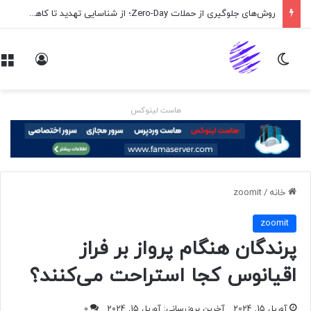
روش‌های جلوگیری از حملات Zero-Day؛ از شناسایی تهدید تا کاهش ریسک
تغییر پوسته
ورود
هاست لینوکس
خانه
/
zoomit
zoomit
پرندگان هنگام پرواز بر فراز
اقیانوس کجا استراحت می‌کنند؟
آوریل 15, 2024
آخرین بروزرسانی: آوریل 15, 2024
0