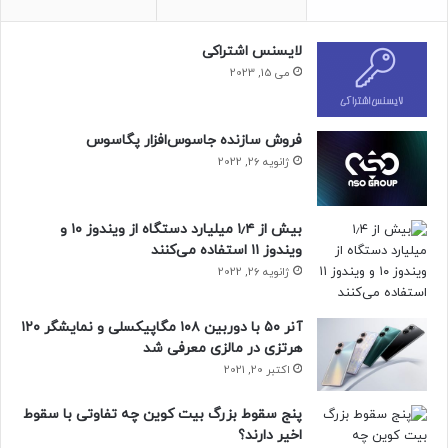
تقریبا چهار میلیون پرنده می‌توانند از کشتی‌ها در مدیترانه مرکزی
به عنوان مکان توقف استفاده کنند. برای مطالعه تاثیر ترافیک
لایسنس اشتراکی
دریایی بر مهاجرت پاییزی پرندگان به انجام پژوهش‌های بیشتری
می 15, 2023
نیاز است.
حتما بخوانید :
گلوگاه به فیبر نوری مبین‌نت متصل شد
فروش سازنده جاسوس‌افزار پگاسوس
ژانویه 26, 2022
منبع : زومیت
بیش از ۱٫۴ میلیارد دستگاه از ویندوز ۱۰ و
انرژی و محیط زیست
علمی
ویندوز ۱۱ استفاده می‌کنند
ژانویه 26, 2022
آنر ۵۰ با دوربین ۱۰۸ مگاپیکسلی و نمایشگر ۱۲۰
هرتزی در مالزی معرفی شد
اکتبر 20, 2021
پنج سقوط بزرگ بیت کوین چه تفاوتی با سقوط
اخیر دارند؟