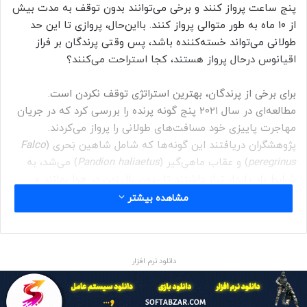
پنج ساعت پرواز کنند و برخی می‌توانند بدون توقف به مدت بیش
از ۱۰ ماه به طور متوالی پرواز کنند. با‌این‌حال، پروازی تا این حد
طولانی می‌تواند خسته‌کننده باشد، پس وقتی پرندگان بر فراز
اقیانوس درحال پرواز هستند، کجا استراحت می‌کنند؟
برای برخی از پرندگان، بهترین استراتژی توقف نکردن است.
مطالعه‌ای در سال ۲۰۲۱ پنج گونه پرنده را بررسی کرد که در جریان
مهاجرت پاییزی خود مسافت‌های طولانی را پرواز می‌کردند.
پژوهشگران دریافتند این گونه‌ها که شامل شاهین بَحری (
Falco
peregrinus
) و عقاب ماهی‌گیر (
Pandion haliaetus
) می‌شد، به
شرایط باد پایدار نیاز داشتند تا بدون بال زدن در هوا بمانند و
انرژی خود را برای سفرهای طولانی خود ذخیره کنند.
مشاهده بیشتر
به‌گزارش آی‌اف‌ال ساینس، پژوهش جدیدی نشان داده است
پرندگان مهاجر مسیرهای پرواز خود را طوری تنظیم می‌کنند که از
دانلود نرم افزار
بهترین شرابط باد و بالا رفتن بهره ببرند. این امر به آن‌ها کمک
می‌کند صدها کیلومتر پرواز کنند. تخمین زده می‌شود که دوهزار
گونه یا ۲۰ درصد از کل گونه‌های پرندگان در جهان به‌طور منظم