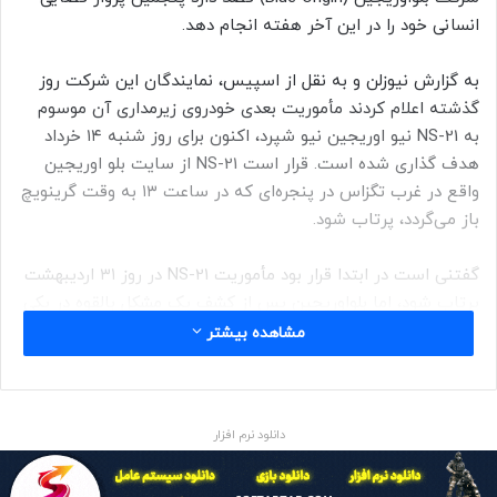
انسانی خود را در این آخر هفته انجام دهد.
به گزارش نیوزلن و به نقل از اسپیس، نمایندگان این شرکت روز
گذشته اعلام کردند مأموریت بعدی خودروی زیرمداری آن موسوم
به NS-21 نیو اوریجین نیو شپرد، اکنون برای روز شنبه ۱۴ خرداد
هدف گذاری شده است. قرار است NS-21 از سایت بلو اوریجین
واقع در غرب تگزاس در پنجره‌ای که در ساعت ۱۳ به وقت گرینویچ
باز می‌گردد، پرتاب شود.
گفتنی است در ابتدا قرار بود مأموریت NS-21 در روز ۳۱ اردیبهشت
پرتاب شود، اما بلواوریجین پس از کشف یک مشکل بالقوه در یکی
از سامانه‌های پشتیبان نیو شپرد، این کار را به تأخیر انداخت.
مشاهده بیشتر
البته این شرکت اعلام نکرده است که این موضوع دقیقاً چه بوده
است.
دانلود نرم افزار
نیو شپرد (New Shepard) در واقع یک ترکیب موشک کپسول با
قابل استفاده مجدد است که افراد و محموله‌ها را در سفرهای