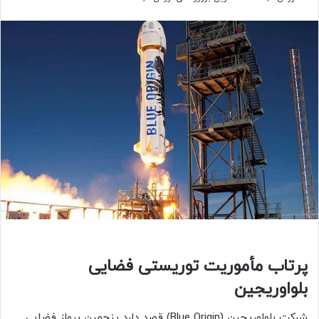
پرتاب مأموریت توریستی فضایی
بلواوریجین
شرکت بلواوریجین (Blue Origin) قصد دارد پنجمین پرواز فضایی