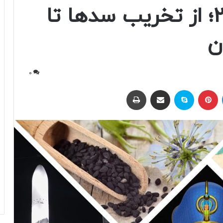
زومیت در سال ۲۰۲۴؛ از تخریب سدها تا
ن
0
لینکداین
پینتریست
اسکایپ
اشتراک با ایمیل
چاپ