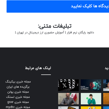
یدگاه ها کلیک نمایید
تبلیغات متنی:
دانلود رایگان نرم افزار
|
آموزش حضوری ارز دیجیتال در تهران
|
ید
لینک های مرتبط
مجله خبری بیکینگ
برگزیده های ایران
مجله خبری یولن
مجله خبری لستک
مجله خبری gsxr
مجله خبری mydtc