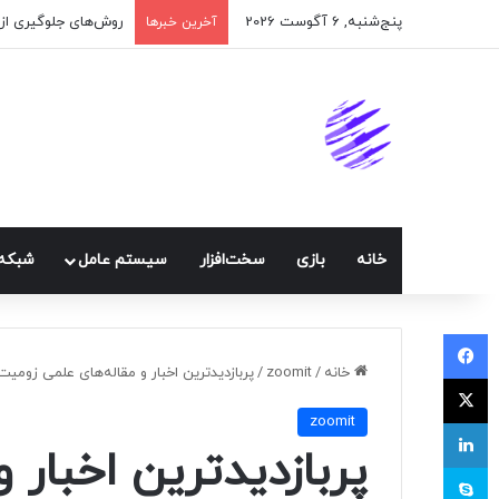
پنج‌شنبه, 6 آگوست 2026
اپلیکیشن پیام‌رسان 
آخرین خبرها
خانه
بازی
سخت‌افزار
سيستم عامل
شبكه 
فیسبوک
خانه
/
zoomit
/
پربازدیدترین اخبار و مقاله‌های علمی زومیت در سال ۲۰۲۴؛ از تخریب سدها تا ابرپ
ایکس
zoomit
لینکداین
پربازدیدترین اخبار 
اسکایپ