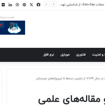
فیسبوک
ایکس
پینتریست
دریبببل
لینکد
ت
ایکس در راه است
هاست لینوک
و امنيت
فناوری
موبايل
نرم افزار
روژه‌های عربستان
و مقاله‌های علمی