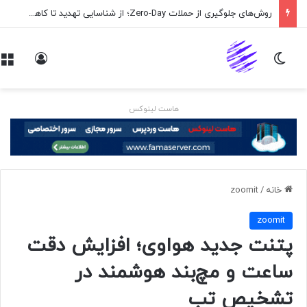
روش‌های جلوگیری از حملات Zero-Day؛ از شناسایی تهدید تا کاهش ریسک
تغییر پوسته
ورود
هاست لینوکس
خانه
/
zoomit
zoomit
پتنت جدید هواوی؛ افزایش دقت
ساعت و مچ‌بند هوشمند در
تشخیص تب