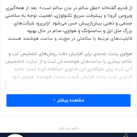
از قدیم گفته‌اند «عقل سالم در بدن سالم است». بعد از همه‌گیری
ویروس کرونا و پیشرفت سریع تکنولوژی، اهمیت توجه به سلامتی
جسمی و ذهنی بیش‌از‌پیش حس می‌شود. ازاین‌رو، شرکت‌های
بزرگ مثل اپل و سامسونگ و هواوی، مدام در حال بهبود
قابلیت‌های مرتبط با سلامتی در مچ‌بند و ساعت هوشمند هستند.
هواوی پتنت جدیدی برای افزایش دقت روش‌های تشخیص تب و
علائم بیماری با ساعت‌های هوشمندش ثبت و از عبارت «تشخیص
آنی تب» برای نام‌گذاری این فناوری استفاده کرده است. شاید
فناوری جدید باعث افزایش قیمت ساعت هوشمند هواوی شود.
حتما بخوانید :
اینتل با عرضه A580، به بازار کارت‌های
گرافیک اقتصادی هجوم برد
مشاهده بیشتر
منبع : زومیت
دانلود نرم افزار
پوشیدنی ها
فناوری