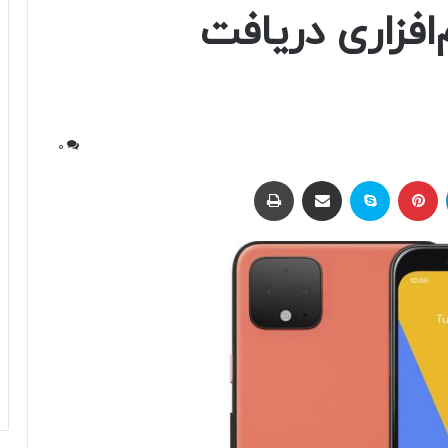
‌افزاری دریافت
0
لینکداین
پینتریست
اسکایپ
اشتراک با ایمیل
چاپ