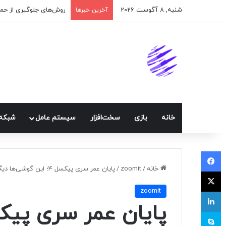
شنبه, 8 آگوست 2026
آخرین خبرها
خانه
بازی
سخت‌افزار
سيستم عامل
شبكه 
فیسبوک
خانه
/
zoomit
/
پایان عمر سری پیکسل ۴؛ این گوشی‌ها دیگر به‌روزرسانی نرم‌افزاری دریافت نخواهند کرد
ایکس
zoomit
لینکداین
اسکایپ