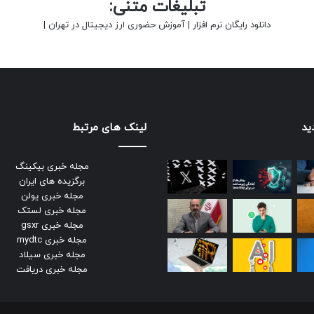
تبلیغات متنی:
دانلود رایگان نرم افزار
|
آموزش حضوری ارز دیجیتال در تهران
|
ید
لینک های مرتبط
مجله خبری بیکینگ
برگزیده های ایران
مجله خبری یولن
مجله خبری لستک
مجله خبری gsxr
مجله خبری mydtc
مجله خبری سیلاد
مجله خبری دریافت