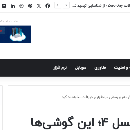
فیسبوک
ایکس
پینتریست
دریبببل
لینکد
ت
روش‌های جلوگیری از حملات Zero-Day؛ از شناسایی تهدید تا کاهش ریسک
هاست لینوک
و امنيت
فناوری
موبايل
نرم افزار
پایان عمر سری پیکسل ۴؛ این گوشی‌ها